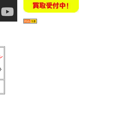
ン
ト
。