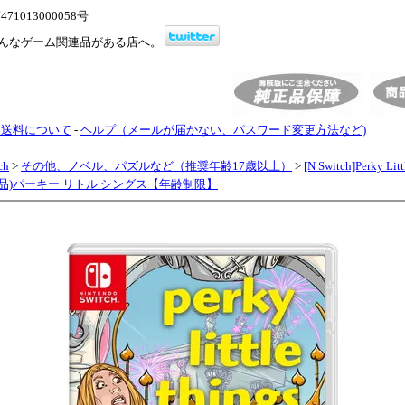
1013000058号
んなゲーム関連品がある店へ。
・送料について
-
ヘルプ（メールが届かない、パスワード変更方法など)
ch
>
その他、ノベル、パズルなど（推奨年齢17歳以上）
>
[N Switch]Perky Lit
新品)パーキー リトル シングス【年齢制限】