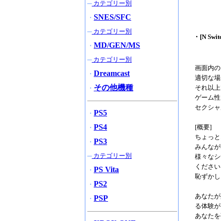
─
カテゴリー別
SNES/SFC
・
─
カテゴリー別
・[N Sw
MD/GEN/MS
・
─
カテゴリー別
画面内の
Dreamcast
・
適切な場
その他機種
それ以上
・
ゲーム性
セクシャ
PS5
・
PS4
[概要]
・
ちょっと
PS3
・
みんなが
─
カテゴリー別
様々なシ
ください
PS Vita
・
恥ずかし
PS2
・
あなたが
PSP
・
る体験が
あなたを