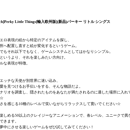
itch]Perky Little Things[輸入欧州版](新品)パーキー リトル シングス
エロ表現の絵から特定のアイテムを探し、
所へ配置し直すと絵が変化するというゲーム。
でもそれ以下でもなく、ゲームシステムとしてはかなりシンプル。
というより、それを楽しみたい方向け。
ルな表現が特徴。
エッチな天使が別世界に迷い込み、
愛を見つけるお手伝いをする、そんな物語だよ。
ナリオを調査し、隠されたものをあなたが満たされるのに適した場所に入れ
☆
さを感じる10種のレベルで笑いながらリラックスして寛いでください☆
楽しめる50以上のクレイジーなアニメーションで、各レベル、ユニークで異
できます。
夢中にさせる楽しいゲームをぜひ試してみてください！