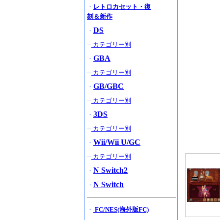
・
レトロカセット・復
刻＆新作
DS
・
─
カテゴリー別
GBA
・
─
カテゴリー別
GB/GBC
・
─
カテゴリー別
3DS
・
─
カテゴリー別
Wii/Wii U/GC
・
─
カテゴリー別
N Switch2
・
N Switch
・
・
FC/NES(海外版FC)