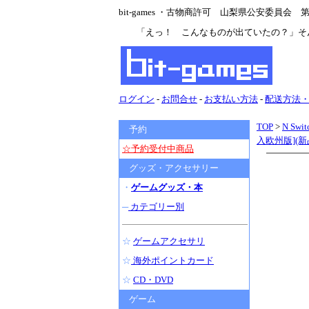
bit-games ・古物商許可 山梨県公安委員会 第47
「えっ！ こんなものが出ていたの？」そ
ログイン
-
お問合せ
-
お支払い方法
-
配送方法
TOP
>
N Swit
予約
入欧州版](
☆予約受付中商品
グッズ・アクセサリー
・
ゲームグッズ・本
─
カテゴリー別
☆
ゲームアクセサリ
☆
海外ポイントカード
☆
CD・DVD
ゲーム