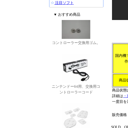
☆
注目ソフト
▼ おすすめ商品
コントローラー交換用ゴム。
国内機
商品
ニンテンドー64用、交換用コ
商品状態
ントローラーコード
詳細は
・
一度目を
販売価格
SOLD