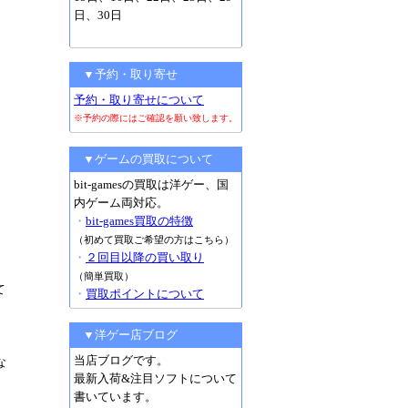
日、30日
▼予約・取り寄せ
予約・取り寄せについて
※予約の際にはご確認を願い致します。
▼ゲームの買取について
bit-gamesの買取は洋ゲー、国
内ゲーム両対応。
・
bit-games買取の特徴
（初めて買取ご希望の方はこちら）
・
２回目以降の買い取り
（簡単買取）
て
・
買取ポイントについて
▼洋ゲー店ブログ
当店ブログです。
な
最新入荷&注目ソフトについて
書いています。