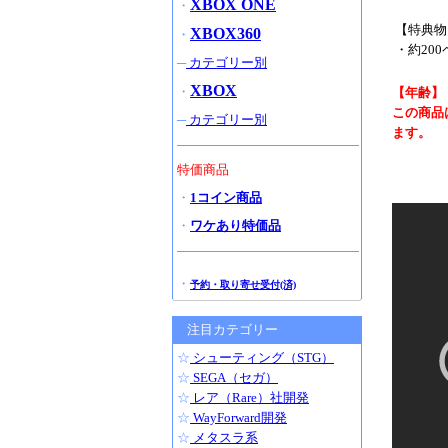
XBOX ONE
・
【特典物
XBOX360
・
・約20
─
カテゴリー別
XBOX
・
【年齢】
この商品
─
カテゴリー別
ます。
特価商品
・
1コイン商品
・
ワケあり特価品
・
予約・取り寄せ受付(済)
注目カテゴリー
☆
シューティング（STG）
☆
SEGA（セガ）
☆
レア（Rare）社開発
☆
WayForward開発
☆
メタスラ系