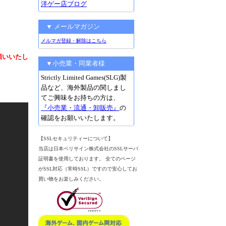
洋ゲー店ブログ
▼ メールマガジン
メルマガ登録・解除はこちら
願いいたし
▼小売業・同業者様
Strictly Limited Games(SLG)製
品など、海外製品の関しまし
てご興味をお持ちの方は、
『小売業・流通・卸販売』
の
確認をお願いいたします。
【SSLセキュリティーについて】
当店は日本ベリサイン株式会社のSSLサーバ
証明書を使用しております。 全てのページ
がSSL対応（常時SSL）ですので安心してお
買い物をお楽しみください。