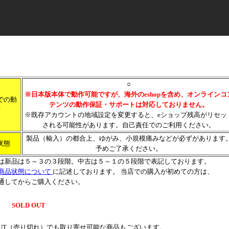
○
※日本版本体で動作可能ですが、海外のeshopを含め、オンラインコ
での動
テンツの動作保証・サポートは対応しておりません。
作
※既存アカウントの地域設定を変更すると、eショップ残高がリセッ
される可能性があります。自己責任でのご利用ください。
製品（輸入）の都合上、ゆがみ、小規模痛みなどが必ずがあります
状態
予めご了承ください。
は新品は５～３の３段階。中古は５～１の５段階で表記しております。
商品状態について
に記述しております。 当店での購入が初めての方は、
通してからご購入ください。
SOLD OUT
 OUT（売り切れ）でも取り寄せ可能な商品もございます。