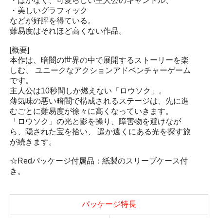
・はかなく、可愛らしい主人公のキャンドル、
・美しいグラフィック
などが好評を得ている。
難易度はそれほど高くない作品。
[概要]
本作は、暗闇の世界の中で展開するストーリーを楽
しむ、 ユニークなアクションアドベンチャーゲーム
です。
主人公は10秒間しか燃えない「ロウソク」。
薄気味の悪い暗闇で構成されるステージは、先に進
むごとに難易度が徐々に高くなっていきます。
「ロウソク」の光と影を操り、障害物を避けなが
ら、隠された宝を拾い、 遥か遠くにある光を探す旅
が続きます。
☆Redパッケージ付属品：紙製のスリーブケース付
き。
パッケージ特長