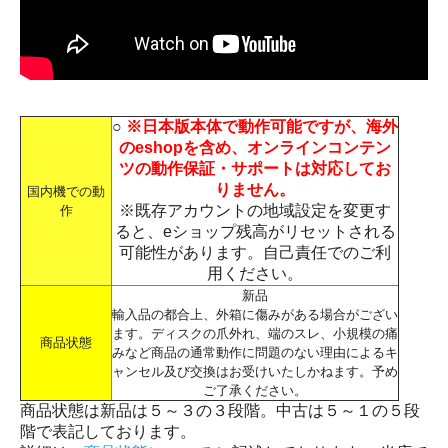
○
※日本版本体で動作可能ですが、海外
のeshopを含め、オンラインコンテン
ツの動作保証・サポートは対応してお
りません。
国内機での動
※既存アカウントの地域設定を変更す
作
ると、eショップ残高がリセットされる
可能性があります。自己責任でのご利
用ください。
新品
輸入品の都合上、外箱に傷みがある場合がござい
ます。ディスクの爪外れ、端のスレ、小規模の痛
商品状態
みなど商品の通常動作に問題のない理由によるキ
ャンセル及び交換はお受けいたしかねます。予め
ご了承ください。
商品状態は新品は５～３の３段階。中古は５～１の５段
階で表記しております。