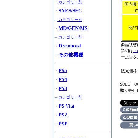
─
カテゴリー別
国内機
SNES/SFC
・
─
カテゴリー別
商品
MD/GEN/MS
・
─
カテゴリー別
商品状態
Dreamcast
・
詳細は
・
その他機種
・
一度目を
PS5
・
販売価格
PS4
・
SOLD
PS3
・
取り寄せ
─
カテゴリー別
PS Vita
・
PS2
・
PSP
・