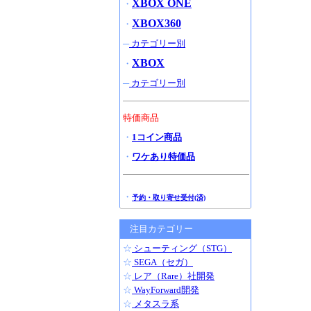
XBOX ONE
・
XBOX360
・
─
カテゴリー別
XBOX
・
─
カテゴリー別
特価商品
・
1コイン商品
・
ワケあり特価品
・
予約・取り寄せ受付(済)
注目カテゴリー
☆
シューティング（STG）
☆
SEGA（セガ）
☆
レア（Rare）社開発
☆
WayForward開発
☆
メタスラ系