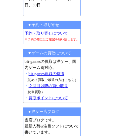
日、30日
▼予約・取り寄せ
予約・取り寄せについて
※予約の際にはご確認を願い致します。
▼ゲームの買取について
bit-gamesの買取は洋ゲー、国
内ゲーム両対応。
・
bit-games買取の特徴
（初めて買取ご希望の方はこちら）
・
２回目以降の買い取り
（簡単買取）
・
買取ポイントについて
▼洋ゲー店ブログ
当店ブログです。
最新入荷&注目ソフトについて
書いています。