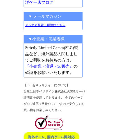
洋ゲー店ブログ
▼ メールマガジン
メルマガ登録・解除はこちら
▼小売業・同業者様
Strictly Limited Games(SLG)製
品など、海外製品の関しまし
てご興味をお持ちの方は、
『小売業・流通・卸販売』
の
確認をお願いいたします。
【SSLセキュリティーについて】
当店は日本ベリサイン株式会社のSSLサーバ
証明書を使用しております。 全てのページ
がSSL対応（常時SSL）ですので安心してお
買い物をお楽しみください。