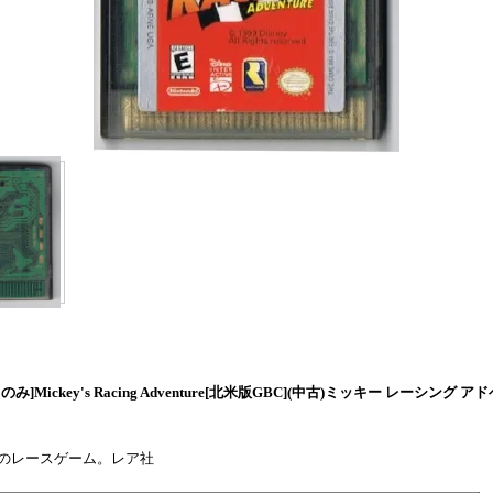
み]Mickey's Racing Adventure[北米版GBC](中古)ミッキー レーシング ア
のレースゲーム。レア社