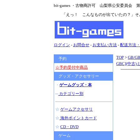
bit-games ・古物商許可 山梨県公安委員会 第47
「えっ！ こんなものが出ていたの？」そ
ログイン
-
お問合せ
-
お支払い方法
-
配送方法
TOP
>
GB/G
予約
GBC](中古
☆予約受付中商品
グッズ・アクセサリー
・
ゲームグッズ・本
─
カテゴリー別
☆
ゲームアクセサリ
☆
海外ポイントカード
☆
CD・DVD
ゲーム