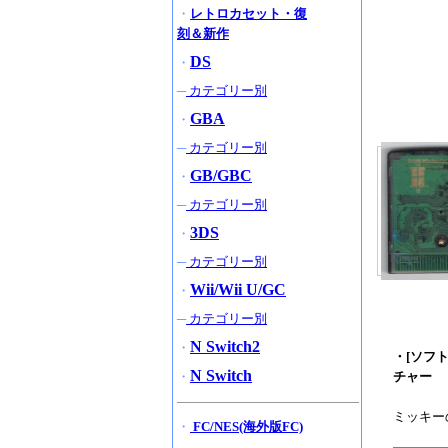
・
レトロカセット・復
刻＆新作
DS
・
─
カテゴリー別
GBA
・
─
カテゴリー別
GB/GBC
・
─
カテゴリー別
3DS
・
─
カテゴリー別
Wii/Wii U/GC
・
─
カテゴリー別
N Switch2
・
・[ソフトの
N Switch
・
チャー
ミッキー
・
FC/NES(海外版FC)