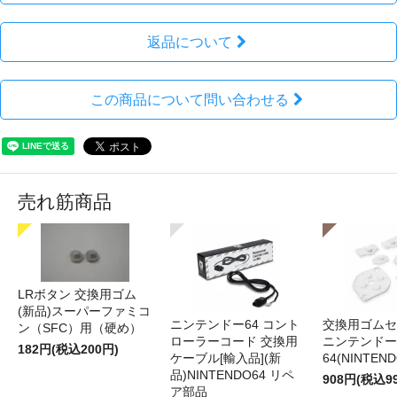
返品について
この商品について問い合わせる
売れ筋商品
LRボタン 交換用ゴム
(新品)スーパーファミコ
ニンテンドー64 コント
交換用ゴムセ
ン（SFC）用（硬め）
ローラーコード 交換用
ニンテンドー
182円(税込200円)
ケーブル[輸入品](新
64(NINTEN
品)NINTENDO64 リペ
908円(税込9
ア部品