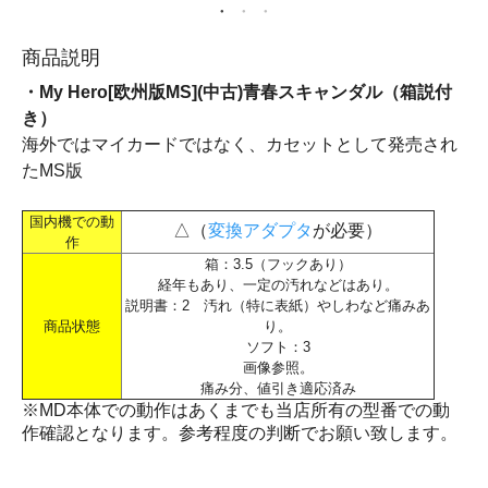
商品説明
・My Hero[欧州版MS](中古)青春スキャンダル（箱説付
き）
海外ではマイカードではなく、カセットとして発売され
たMS版
国内機での動
△（
変換アダプタ
が必要）
作
箱：3.5（フックあり）
経年もあり、一定の汚れなどはあり。
説明書：2 汚れ（特に表紙）やしわなど痛みあ
商品状態
り。
ソフト：3
画像参照。
痛み分、値引き適応済み
※MD本体での動作はあくまでも当店所有の型番での動
作確認となります。参考程度の判断でお願い致します。