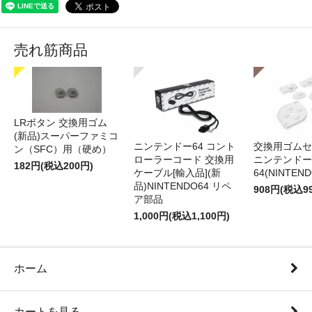
売れ筋商品
LRボタン 交換用ゴム
(新品)スーパーファミコ
ニンテンドー64 コント
交換用ゴムセ
ン（SFC）用（硬め）
ローラーコード 交換用
ニンテンドー
182円(税込200円)
ケーブル[輸入品](新
64(NINTEN
品)NINTENDO64 リペ
908円(税込9
ア部品
1,000円(税込1,100円)
ホーム
カートを見る