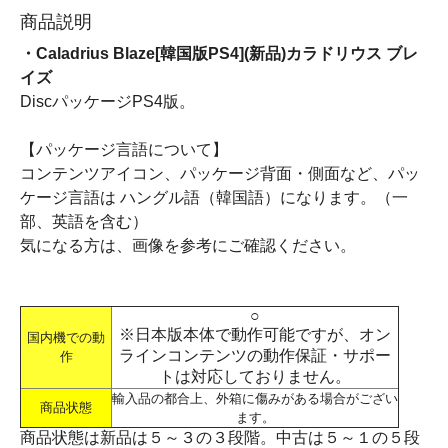
商品説明
・Caladrius Blaze[韓国版PS4](新品)カラドリウス ブレ
イズ
DiscパッケージPS4版。
【パッケージ言語について】
コンテンツアイコン、パッケージ背面・側面など、パッ
ケージ言語は ハングル語（韓国語）になります。（一
部、英語を含む）
気になる方は、画像を参考にご確認ください。
○
※日本版本体で動作可能ですが、オン
国内機での動
ラインコンテンツの動作保証・サポー
作
トは対応しておりません。
輸入品の都合上、外箱に傷みがある場合がござい
商品状態
ます。
商品状態は新品は５～３の３段階。中古は５～１の５段