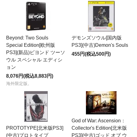
Beyond: Two Souls
デモンズソウル[国内版
Special Edition[欧州版
PS3](中古)Demon's Souls
PS3](新品)ビヨンド ツーソ
455円(税込500円)
ウル スペシャル エディシ
ョン
8,076円(税込8,883円)
海外限定版。
God of War: Ascension：
PROTOTYPE[北米版PS3]
Collector's Edition[北米版
(中古)プロトタイプ
PS3](中古)ゴッド オブ ウ