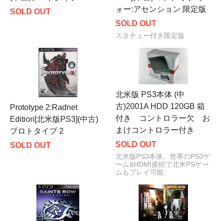
ォー:アセンション 限定版
SOLD OUT
SOLD OUT
スタチュー付き限定版
北米版 PS3本体 (中
古)2001A HDD 120GB 箱
Prototype 2:Radnet
付き コントロラー欠 お
Edition[北米版PS3](中古)
まけコントロラー付き
プロトタイプ 2
SOLD OUT
SOLD OUT
北米版PS3本体。世界のPS3ゲ
ーム&HDMI接続で北米PSゲー
ムもプレイ可能。