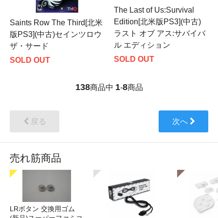
The Last of Us:Survival
Edition[北米版PS3](中古)
Saints Row The Third[北米
ラスト オブ アス:サバイバ
版PS3](中古)セインツロウ
ル エディション
ザ・サード
SOLD OUT
SOLD OUT
138
1
8
商品中
-
商品
戻る
次へ
売れ筋商品
LRボタン 交換用ゴム