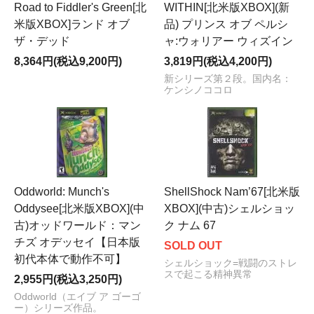
Road to Fiddler's Green[北
WITHIN[北米版XBOX](新
米版XBOX]ランド オブ
品) プリンス オブ ペルシ
ザ・デッド
ャ:ウォリアー ウィズイン
8,364円(税込9,200円)
3,819円(税込4,200円)
新シリーズ第２段。国内名：
ケンシノココロ
Oddworld: Munch's
ShellShock Nam’67[北米版
Oddysee[北米版XBOX](中
XBOX](中古)シェルショッ
古)オッドワールド：マン
ク ナム 67
チズ オデッセイ【日本版
SOLD OUT
初代本体で動作不可】
シェルショック=戦闘のストレ
スで起こる精神異常
2,955円(税込3,250円)
Oddworld（エイブ ア ゴーゴ
ー）シリーズ作品。