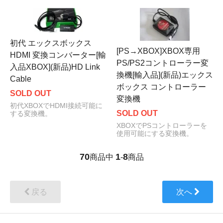
初代 エックスボックス
[PS→XBOX]XBOX専用
HDMI 変換コンバーター[輸
PS/PS2コントローラー変
入品XBOX](新品)HD Link
換機[輸入品](新品)エックス
Cable
ボックス コントローラー
SOLD OUT
変換機
初代XBOXでHDMI接続可能に
SOLD OUT
する変換機。
XBOXでPSコントローラーを
使用可能にする変換機。
70
1
8
商品中
-
商品
戻る
次へ