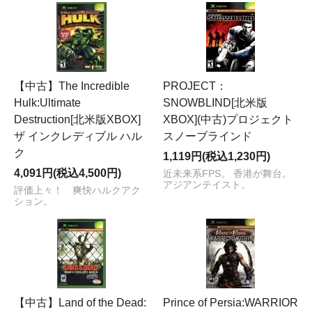
【中古】The Incredible
PROJECT：
Hulk:Ultimate
SNOWBLIND[北米版
Destruction[北米版XBOX]
XBOX](中古)プロジェクト
ザ インクレディブル ハル
スノーブラインド
ク
1,119円(税込1,230円)
4,091円(税込4,500円)
近未来系FPS。 香港が舞台。
アジアンテイスト。
評価上々！ 爽快ハルクアク
ション。
【中古】Land of the Dead:
Prince of Persia:WARRIOR