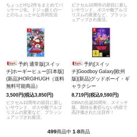
ちょっとHな2作をまとめてパ
ピクセル10周年の節目に新し
ッケージ化。ドジっ娘くの一
いサウンド、ボスや敵アルゴ
とのちょっとＨな共同生活
リズムの変更など、ブラッシ
ュアップされ復活。
予約 通常版[スイッ
予約[スイッ
チ]ホーギーヒュー[日本版]
チ]Goodboy Galaxy[欧州
(新品)HORGIHUGH（送料
版](新品)グッドボーイ・ギ
無料可能商品）
ャラクシー
3,500円(税込3,850円)
8,719円(税込9,590円)
ピクセル10周年の節目に新し
GBAの生誕20周年、スイッチ
いサウンド、ボスや敵アルゴ
版。期待を裏切らない内容で
リズムの変更など、ブラッシ
高評価された注目作！
ュアップされ復活。
499
1
8
商品中
-
商品