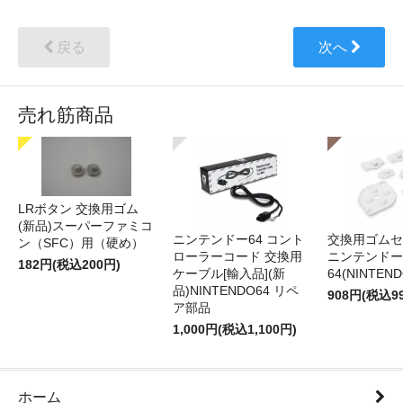
戻る
次へ
売れ筋商品
LRボタン 交換用ゴム
(新品)スーパーファミコ
ニンテンドー64 コント
交換用ゴムセ
ン（SFC）用（硬め）
ローラーコード 交換用
ニンテンドー
182円(税込200円)
ケーブル[輸入品](新
64(NINTEN
品)NINTENDO64 リペ
908円(税込9
ア部品
1,000円(税込1,100円)
ホーム