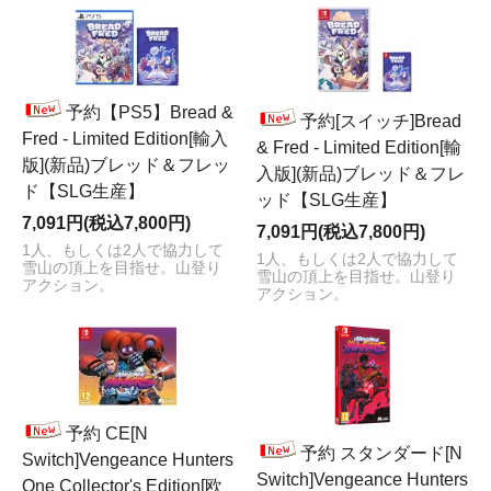
予約【PS5】Bread &
予約[スイッチ]Bread
Fred - Limited Edition[輸入
& Fred - Limited Edition[輸
版](新品)ブレッド＆フレッ
入版](新品)ブレッド＆フレ
ド【SLG生産】
ッド【SLG生産】
7,091円(税込7,800円)
7,091円(税込7,800円)
1人、もしくは2人で協力して
1人、もしくは2人で協力して
雪山の頂上を目指せ。山登り
雪山の頂上を目指せ。山登り
アクション。
アクション。
予約 CE[N
予約 スタンダード[N
Switch]Vengeance Hunters
Switch]Vengeance Hunters
One Collector's Edition[欧