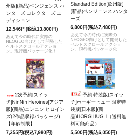
Standard Edition[欧州版]
州版](新品)ベンジェンス ハ
(新品)ベンジェンス ハンタ
ンターズ コレクターズ エ
ーズ
ディション
6,800円(税込7,480円)
12,546円(税込13,800円)
あえて今の時代に実際の
あえて今の時代に実際の
NEOGEO向けとして開発した
NEOGEO向けとして開発した
ベルトスクロールアクショ
ベルトスクロールアクショ
ン。現行機パッケージ化！
ン。現行機パッケージ化！
2次予約[スイッ
予約 特装版[スイッ
チ]NinNin Heroines[アジア
チ]ホーギーヒュー 限定特
版](新品)ニンニン ヒロイン
装版[日本版](新
ズ(2作品収録パッケージ)
品)HORGIHUGH（送料無
【年齢制限】
料可能商品）
7,255円(税込7,980円)
5,500円(税込6,050円)