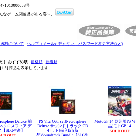
1013000058号
んなゲーム関連品がある店へ。
・送料について
-
ヘルプ（メールが届かない、パスワード変更方法など)
 ] -
おすすめ順
-
価格順
-
新着順
中 [1-5] 商品を表示しています
crosphere Deluxe[輸
PS Vita[OST set]Necrosphere
MotoGP 14[欧州版PS Vi
)ネクロスフィア デ
Deluxe サウンドトラック CD
品)モトGP 14
ス【SLG生産】
セット[輸入版](新
SOLD OUT
品)Soundtrack Bundle【SLG生
OLD OUT