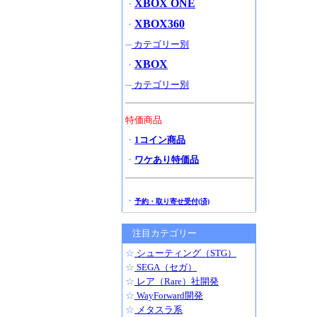
XBOX ONE
・
XBOX360
・
─
カテゴリー別
XBOX
・
─
カテゴリー別
特価商品
・
1コイン商品
・
ワケあり特価品
・
予約・取り寄せ受付(済)
注目カテゴリー
☆
シューティング（STG）
☆
SEGA（セガ）
☆
レア（Rare）社開発
☆
WayForward開発
☆
メタスラ系