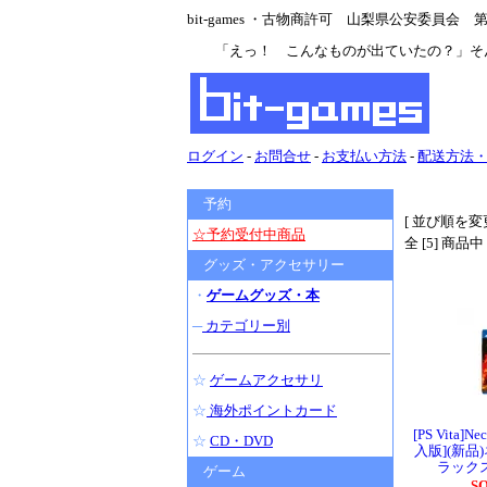
bit-games ・古物商許可 山梨県公安委員会 第47
「えっ！ こんなものが出ていたの？」そ
ログイン
-
お問合せ
-
お支払い方法
-
配送方法
予約
[ 並び順を変更
☆予約受付中商品
全 [5] 商品
グッズ・アクセサリー
・
ゲームグッズ・本
─
カテゴリー別
☆
ゲームアクセサリ
☆
海外ポイントカード
[PS Vita]Ne
☆
CD・DVD
入版](新品
ラック
ゲーム
S