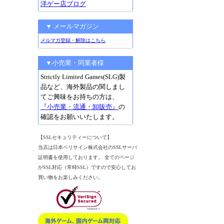
洋ゲー店ブログ
▼ メールマガジン
メルマガ登録・解除はこちら
▼小売業・同業者様
Strictly Limited Games(SLG)製
品など、海外製品の関しまし
てご興味をお持ちの方は、
『小売業・流通・卸販売』
の
確認をお願いいたします。
【SSLセキュリティーについて】
当店は日本ベリサイン株式会社のSSLサーバ
証明書を使用しております。 全てのページ
がSSL対応（常時SSL）ですので安心してお
買い物をお楽しみください。