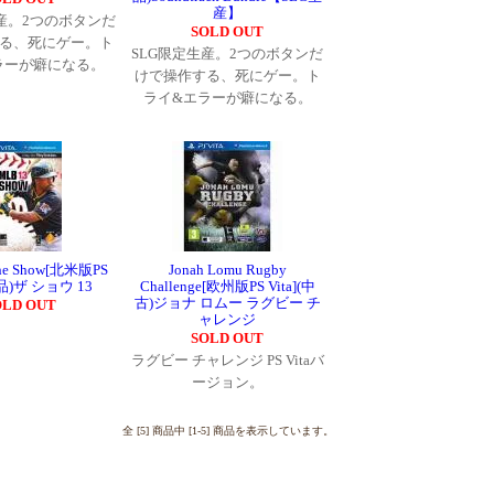
産】
生産。2つのボタンだ
SOLD OUT
る、死にゲー。ト
SLG限定生産。2つのボタンだ
ラーが癖になる。
けで操作する、死にゲー。ト
ライ&エラーが癖になる。
he Show[北米版PS
Jonah Lomu Rugby
新品)ザ ショウ 13
Challenge[欧州版PS Vita](中
古)ジョナ ロムー ラグビー チ
OLD OUT
ャレンジ
SOLD OUT
ラグビー チャレンジ PS Vitaバ
ージョン。
全 [5] 商品中 [1-5] 商品を表示しています。