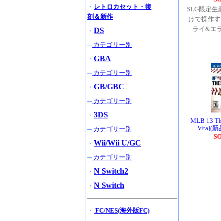
・
レトロカセット・復
SLG限定
刻＆新作
けで操作す
ライ&エ
DS
・
─
カテゴリー別
GBA
・
─
カテゴリー別
GB/GBC
・
─
カテゴリー別
3DS
・
MLB 13 T
Vita](
─
カテゴリー別
S
Wii/Wii U/GC
・
─
カテゴリー別
N Switch2
・
N Switch
・
・
FC/NES(海外版FC)