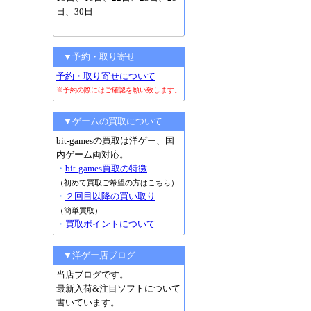
日、30日
▼予約・取り寄せ
予約・取り寄せについて
※予約の際にはご確認を願い致します。
▼ゲームの買取について
bit-gamesの買取は洋ゲー、国
内ゲーム両対応。
・
bit-games買取の特徴
（初めて買取ご希望の方はこちら）
・
２回目以降の買い取り
（簡単買取）
・
買取ポイントについて
▼洋ゲー店ブログ
当店ブログです。
最新入荷&注目ソフトについて
書いています。