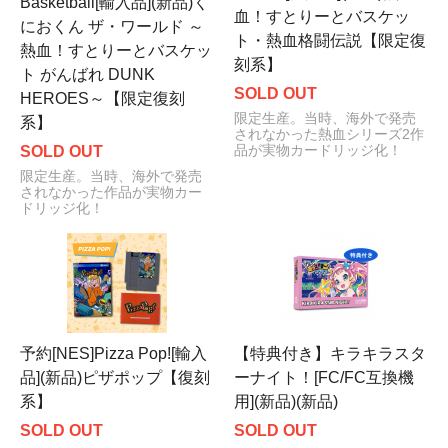
Basketball[輸入品](新品)く
血！すとりーとバスケッ
におくん ザ・ワールド ～
ト・熱血格闘伝説【限定復
熱血！すとりーとバスケッ
刻系】
ト がんばれ DUNK
SOLD OUT
HEROES～【限定復刻
限定生産。当時、海外で発売
系】
されなかった熱血シリーズ2作
SOLD OUT
品が実物カードリッジ化！
限定生産。当時、海外で発売
されなかった作品が実物カー
ドリッジ化！
予約[NES]Pizza Pop![輸入
【特典付き】キラキラスタ
品](新品)ピザポップ【復刻
ーナイト！[FC/FC互換機
系】
用](新品)(新品)
SOLD OUT
SOLD OUT