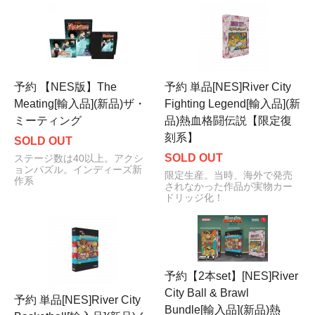
予約 【NES版】The
予約 単品[NES]River City
Meating[輸入品](新品)ザ・
Fighting Legend[輸入品](新
ミーティング
品)熱血格闘伝説【限定復
刻系】
SOLD OUT
SOLD OUT
ステージ数は40以上。アクシ
ョンパズル。インディーズ新
限定生産。当時、海外で発売
作系
されなかった作品が実物カー
ドリッジ化！
予約【2本set】[NES]River
City Ball & Brawl
予約 単品[NES]River City
Bundle[輸入品](新品)熱