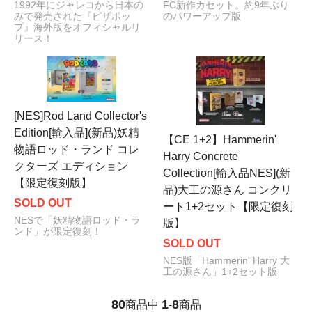
1992年にジャレコから日本の
FC新作カセット。約9年ぶり
みで発売された『ピザポッ
のパワーアップ版
プ』海外版をオフィシャルリ
リース！
[NES]Rod Land Collector's
Edition[輸入品](新品)妖精
【CE 1+2】Hammerin'
物語ロッド・ランド コレ
Harry Concrete
クターズ エディション
Collection[輸入品NES](新
【限定復刻版】
品)大工の源さん コンクリ
SOLD OUT
ート1+2セット【限定復刻
NESで「妖精物語ロッド・ラ
版】
ンド」が限定復刻！
SOLD OUT
NES版「Hammerin' Harry 大
工の源さん」1+2セット版
80
1
8
商品中
-
商品