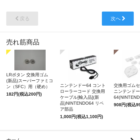
戻る
次へ
売れ筋商品
LRボタン 交換用ゴム
(新品)スーパーファミコ
ニンテンドー64 コント
交換用ゴムセ
ン（SFC）用（硬め）
ローラーコード 交換用
ニンテンドー
182円(税込200円)
ケーブル[輸入品](新
64(NINTEN
品)NINTENDO64 リペ
908円(税込9
ア部品
1,000円(税込1,100円)