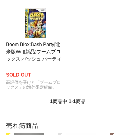
Boom Blox:Bash Party[北
米版Wii](新品)ブームブロ
ックス:バッシュ パーティ
ー
SOLD OUT
高評価を受けた「ブームブロ
ックス」の海外限定続編。
1
1
1
商品中
-
商品
売れ筋商品