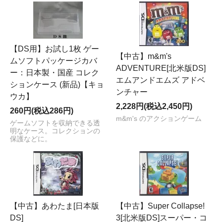
【DS用】お試し1枚 ゲー
【中古】m&m's
ムソフトパッケージカバ
ADVENTURE[北米版DS]
ー：日本製・国産 コレク
エムアンドエムズ アドベ
ションケース (新品)【キョ
ンチャー
ウカ】
2,228円(税込2,450円)
260円(税込286円)
m&m's のアクションゲーム
ゲームソフトを収納できる透
明なケース。コレクションの
保護などに。
【中古】あわたま[日本版
【中古】Super Collapse!
DS]
3[北米版DS]スーパー・コ