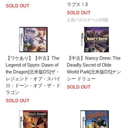
ラプス！3
SOLD OUT
SOLD OUT
人気パズルゲームDS版。
【ワケあり】【中古】The
【中古】Nancy Drew: The
Legend of Spyro: Dawn of
Deadly Secret of Olde
the Dragon[北米版DS]ザ・
World Park[北米版DS]ナン
レジェンド・オブ・スパイ
シー ドリュー
ロ：ドーン・オブ・ザ・ド
SOLD OUT
ラゴン
SOLD OUT