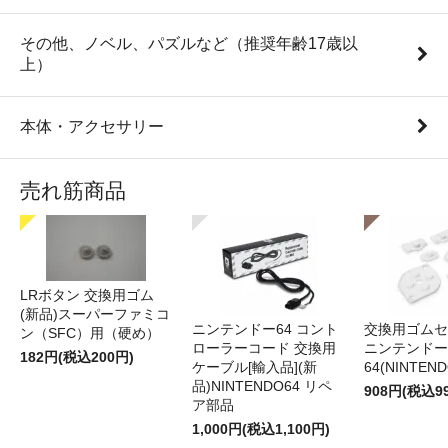
その他、ノベル、パズルなど（推奨年齢17歳以
上）
本体・アクセサリー
売れ筋商品
LRボタン 交換用ゴム
(新品)スーパーファミコ
ニンテンドー64 コント
交換用ゴムセ
ン（SFC）用（硬め）
ローラーコード 交換用
ニンテンドー
182円(税込200円)
ケーブル[輸入品](新
64(NINTEN
品)NINTENDO64 リペ
908円(税込9
ア部品
1,000円(税込1,100円)