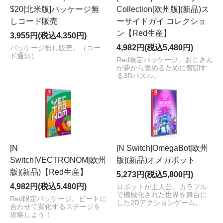
$20[北米版]パッケージ無
Collection[欧州版](新品)ス
しコード販売
ーサイドガイ コレクショ
ン【Red生産】
3,955円(税込4,350円)
4,982円(税込5,480円)
パッケージ無し販売。（コー
ド通知）
Red限定パッケージ。おじさん
が夢から覚めるために奮闘す
る3Dパズル。
[N
[N Switch]OmegaBot[欧州
Switch]VECTRONOM[欧州
版](新品)オメガボット
版](新品)【Red生産】
5,273円(税込5,800円)
4,982円(税込5,480円)
ロボットが主人公。カラフル
で機械化された世界を舞台に
Red限定パッケージ。ビートに
した2Dアクションゲーム。
合わせて変化するステージを
攻略しよう！