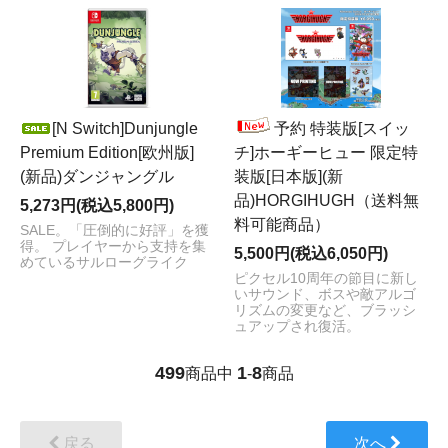
[N Switch]Dunjungle
予約 特装版[スイッ
Premium Edition[欧州版]
チ]ホーギーヒュー 限定特
(新品)ダンジャングル
装版[日本版](新
品)HORGIHUGH（送料無
5,273円(税込5,800円)
料可能商品）
SALE。「圧倒的に好評」を獲
得。 プレイヤーから支持を集
5,500円(税込6,050円)
めているサルローグライク
ピクセル10周年の節目に新し
いサウンド、ボスや敵アルゴ
リズムの変更など、ブラッシ
ュアップされ復活。
499
1
8
商品中
-
商品
戻る
次へ