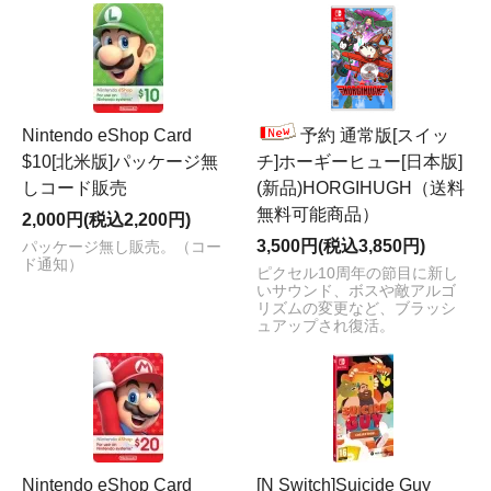
Nintendo eShop Card
予約 通常版[スイッ
$10[北米版]パッケージ無
チ]ホーギーヒュー[日本版]
しコード販売
(新品)HORGIHUGH（送料
無料可能商品）
2,000円(税込2,200円)
3,500円(税込3,850円)
パッケージ無し販売。（コー
ド通知）
ピクセル10周年の節目に新し
いサウンド、ボスや敵アルゴ
リズムの変更など、ブラッシ
ュアップされ復活。
Nintendo eShop Card
[N Switch]Suicide Guy