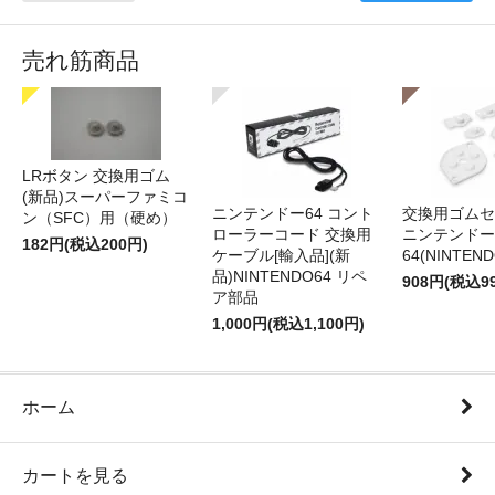
売れ筋商品
LRボタン 交換用ゴム
(新品)スーパーファミコ
ニンテンドー64 コント
交換用ゴムセ
ン（SFC）用（硬め）
ローラーコード 交換用
ニンテンドー
182円(税込200円)
ケーブル[輸入品](新
64(NINTEN
品)NINTENDO64 リペ
908円(税込9
ア部品
1,000円(税込1,100円)
ホーム
カートを見る