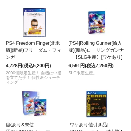
PS4 Freedom Finger[北米
[PS4]Rolling Gunner[輸入
版](新品)フリーダム・フィ
版](新品)ローリングガンナ
ンガー
ー【SLG生産】[ワケあり]
4,728円(税込5,200円)
6,591円(税込7,250円)
2000個限定生産！ 自機は中指
SLG限定生産。
を立てた手！ 個性派シューテ
ィング
(訳あり&未使
[ワケあり値引き品]