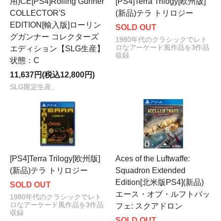
用)CE[PS4]Rolling Gunner
[PS4]Terra Trilogy[欧州版]
COLLECTOR'S
(新品)テラ トリロジー
EDITION[輸入版]ローリン
SOLD OUT
グガンナー コレクターズ
1980年代のクラシックでレト
ロなアーケード風作品を3作品
エディション【SLG生産】
収録
状態：C
11,637円(税込12,800円)
SLG限定生産。
[PS4]Terra Trilogy[欧州版]
Aces of the Luftwaffe:
(新品)テラ トリロジー
Squadron Extended
Edition[北米版PS4](新品)
SOLD OUT
エース・オブ・ルフトバッ
1980年代のクラシックでレト
ロなアーケード風作品を3作品
フェ: スクアドロン
収録
SOLD OUT