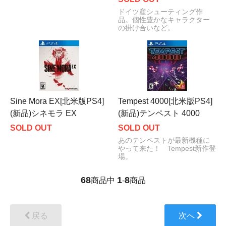
ドイツ産シューティング作
品。個性豊かなキャラクター
の掛け合いなど。
Sine Mora EX[北米版PS4]
Tempest 4000[北米版PS4]
(新品)シネモラ EX
(新品)テンペスト 4000
SOLD OUT
SOLD OUT
あのテンペストが最新機種に
やって来た！ Tempest新作登
場。
68
1
8
商品中
-
商品
戻る
次へ