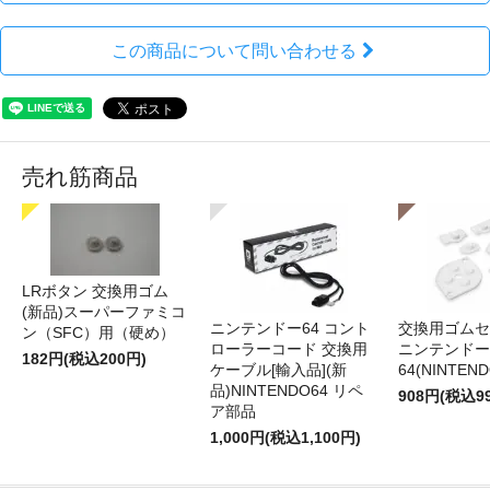
この商品について問い合わせる
売れ筋商品
LRボタン 交換用ゴム
(新品)スーパーファミコ
ニンテンドー64 コント
交換用ゴムセ
ン（SFC）用（硬め）
ローラーコード 交換用
ニンテンドー
182円(税込200円)
ケーブル[輸入品](新
64(NINTEN
品)NINTENDO64 リペ
908円(税込9
ア部品
1,000円(税込1,100円)