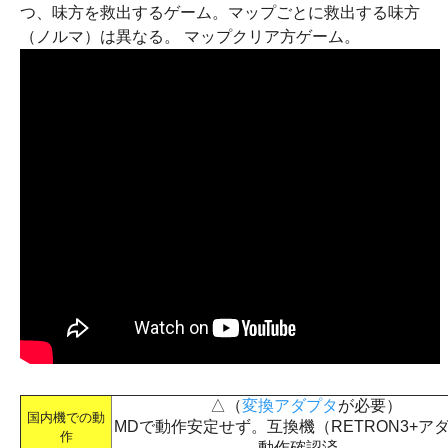
つ、味方を救出するゲーム。マップごとに救出する味方
（ノルマ）は異なる。 マップクリア方ゲーム。
△（
変換アダプタ
が必要）
国内機での動
MDで動作安定せず。互換機（RETRON3+ア
作
動作確認済。