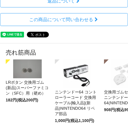
返品について
この商品について問い合わせる
売れ筋商品
LRボタン 交換用ゴム
(新品)スーパーファミコ
ニンテンドー64 コント
交換用ゴムセ
ン（SFC）用（硬め）
ローラーコード 交換用
ニンテンドー
182円(税込200円)
ケーブル[輸入品](新
64(NINTEN
品)NINTENDO64 リペ
908円(税込9
ア部品
1,000円(税込1,100円)