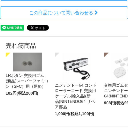
この商品について問い合わせる
売れ筋商品
LRボタン 交換用ゴム
(新品)スーパーファミコ
ニンテンドー64 コント
交換用ゴムセ
ン（SFC）用（硬め）
ローラーコード 交換用
ニンテンドー
182円(税込200円)
ケーブル[輸入品](新
64(NINTEN
品)NINTENDO64 リペ
908円(税込9
ア部品
1,000円(税込1,100円)