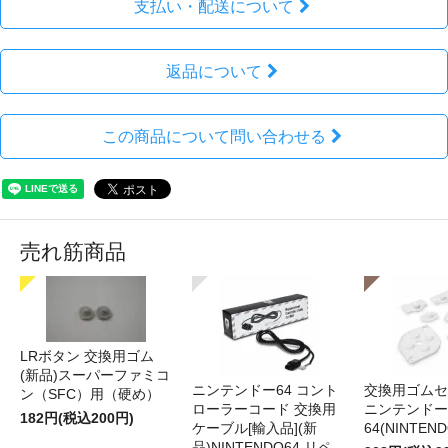
支払い・配送について
返品について
この商品について問い合わせる
売れ筋商品
LRボタン 交換用ゴム
(新品)スーパーファミコ
ニンテンドー64 コント
交換用ゴムセ
ン（SFC）用（硬め）
ローラーコード 交換用
ニンテンドー
182円(税込200円)
ケーブル[輸入品](新
64(NINTEN
品)NINTENDO64 リペ