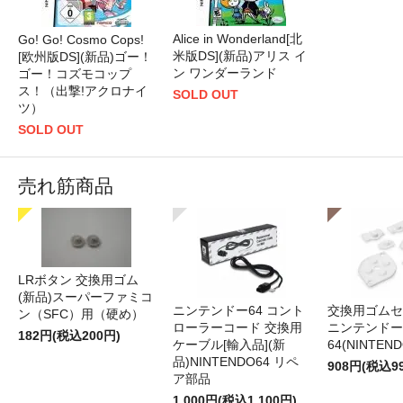
Alice in Wonderland[北
Go! Go! Cosmo Cops!
米版DS](新品)アリス イ
[欧州版DS](新品)ゴー！
ン ワンダーランド
ゴー！コズモコップ
ス！（出撃!アクロナイ
SOLD OUT
ツ）
SOLD OUT
売れ筋商品
LRボタン 交換用ゴム
(新品)スーパーファミコ
ニンテンドー64 コント
交換用ゴムセ
ン（SFC）用（硬め）
ローラーコード 交換用
ニンテンドー
182円(税込200円)
ケーブル[輸入品](新
64(NINTEN
品)NINTENDO64 リペ
908円(税込9
ア部品
1,000円(税込1,100円)