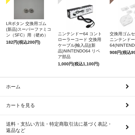
LRボタン 交換用ゴム
(新品)スーパーファミコ
ニンテンドー64 コント
交換用ゴムセ
ン（SFC）用（硬め）
ローラーコード 交換用
ニンテンドー
182円(税込200円)
ケーブル[輸入品](新
64(NINTEN
品)NINTENDO64 リペ
908円(税込9
ア部品
1,000円(税込1,100円)
ホーム
カートを見る
送料・支払い方法・特定商取引法に基づく表記・
返品など