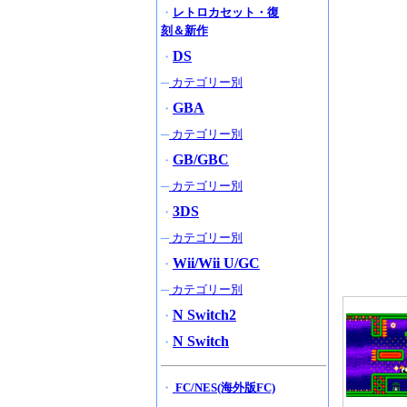
・
レトロカセット・復
刻＆新作
DS
・
─
カテゴリー別
GBA
・
─
カテゴリー別
GB/GBC
・
─
カテゴリー別
3DS
・
─
カテゴリー別
Wii/Wii U/GC
・
─
カテゴリー別
N Switch2
・
N Switch
・
・
FC/NES(海外版FC)