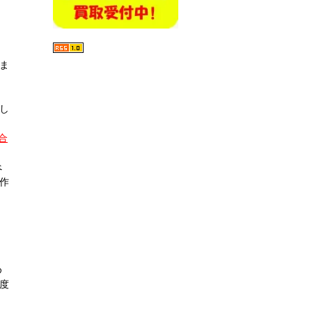
ま
し
合
べ
作
め
度