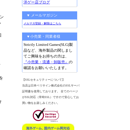
洋ゲー店ブログ
▼ メールマガジン
ン
い
メルマガ登録・解除はこちら
回
▼小売業・同業者様
Strictly Limited Games(SLG)製
き
品など、海外製品の関しまし
てご興味をお持ちの方は、
『小売業・流通・卸販売』
の
ド
確認をお願いいたします。
を
【SSLセキュリティーについて】
当店は日本ベリサイン株式会社のSSLサーバ
証明書を使用しております。 全てのページ
がSSL対応（常時SSL）ですので安心してお
7
買い物をお楽しみください。