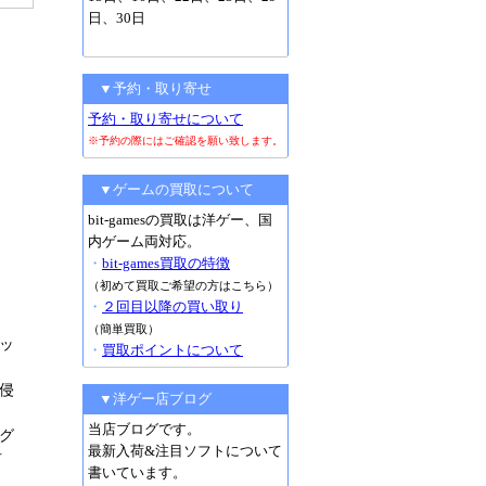
日、30日
▼予約・取り寄せ
予約・取り寄せについて
※予約の際にはご確認を願い致します。
▼ゲームの買取について
bit-gamesの買取は洋ゲー、国
内ゲーム両対応。
・
bit-games買取の特徴
（初めて買取ご希望の方はこちら）
・
２回目以降の買い取り
（簡単買取）
ッ
・
買取ポイントについて
侵
▼洋ゲー店ブログ
当店ブログです。
グ
最新入荷&注目ソフトについて
占
書いています。
ま