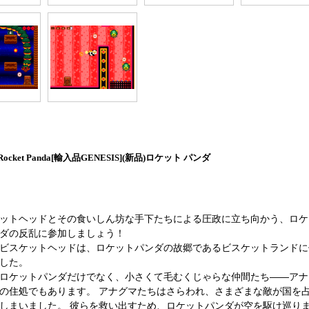
cket Panda[輸入品GENESIS](新品)ロケット パンダ
ットヘッドとその食いしん坊な手下たちによる圧政に立ち向かう、ロケ
ダの反乱に参加しましょう！
ビスケットヘッドは、ロケットパンダの故郷であるビスケットランドに
した。
ロケットパンダだけでなく、小さくて毛むくじゃらな仲間たち――アナ
の住処でもあります。 アナグマたちはさらわれ、さまざまな敵が国を
しまいました。 彼らを救い出すため、ロケットパンダが空を駆け巡り