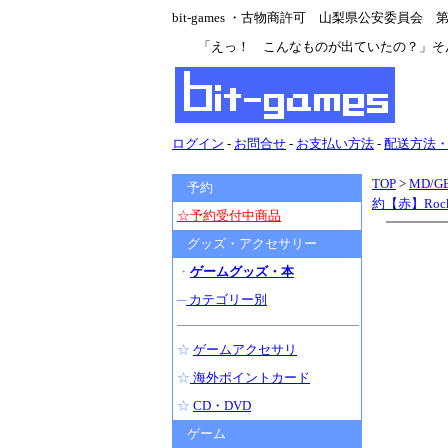
bit-games ・古物商許可 山梨県公安委員会 第47
「えっ！ こんなものが出ていたの？」そ
ログイン
-
お問合せ
-
お支払い方法
-
配送方法
TOP
>
MD/GE
予約
約【赤】Rock
☆予約受付中商品
グッズ・アクセサリー
・
ゲームグッズ・本
─
カテゴリー別
☆
ゲームアクセサリ
☆
海外ポイントカード
☆
CD・DVD
ゲーム