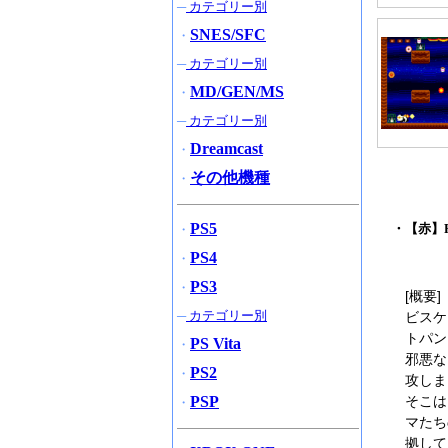
─
カテゴリー別
SNES/SFC
・
─
カテゴリー別
MD/GEN/MS
・
─
カテゴリー別
Dreamcast
・
その他機種
・
PS5
・【赤】Ro
・
PS4
・
PS3
・
[概要]
─
カテゴリー別
ビスケ
トパン
PS Vita
・
邪悪な
PS2
・
攻しま
PSP
そこは
・
マたち
拠して