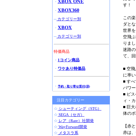
XBOX ONE
・
す！
XBOX360
・
この楽
─
カテゴリー別
ダとな
XBOX
・
世界を
─
カテゴリー別
空飛ぶ
りまし
迷路の
特価商品
て、回
・
1コイン商品
・
ワケあり特価品
■ 空
に率い
■ す
・
予約・取り寄せ受付(済)
パワー
■ ビ
注目カテゴリー
ィ・カ
■ 巨
☆
シューティング（STG）
体のボ
☆
SEGA（セガ）
☆
レア（Rare）社開発
【赤と
☆
WayForward開発
赤は、
☆
メタスラ系