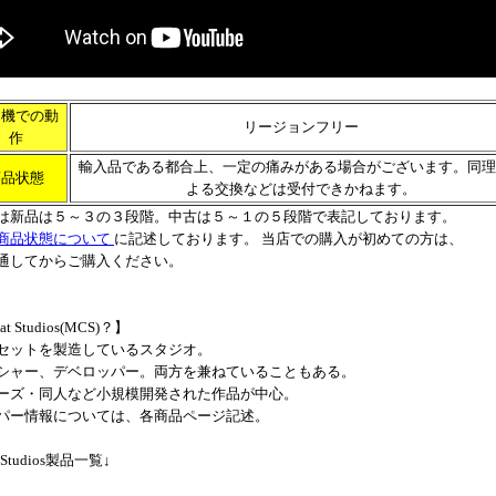
内機での動
リージョンフリー
作
輸入品である都合上、一定の痛みがある場合がございます。同理
商品状態
よる交換などは受付できかねます。
は新品は５～３の３段階。中古は５～１の５段階で表記しております。
商品状態について
に記述しております。 当店での購入が初めての方は、
通してからご購入ください。
at Studios(MCS)？】
セットを製造しているスタジオ。
シャー、デベロッパー。両方を兼ねていることもある。
ーズ・同人など小規模開発された作品が中心。
パー情報については、各商品ページ記述。
t Studios製品一覧↓