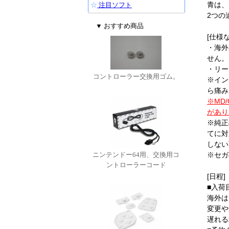
青は、
☆
注目ソフト
2つの
▼ おすすめ商品
[仕様な
・海外
せん。
・リー
コントローラー交換用ゴム。
※イン
ら痛み
※MD
があり
※純正
てに対
しない
ニンテンドー64用、交換用コ
※セガ
ントローラーコード
[日程]
■入荷
海外は
変更や
遅れる