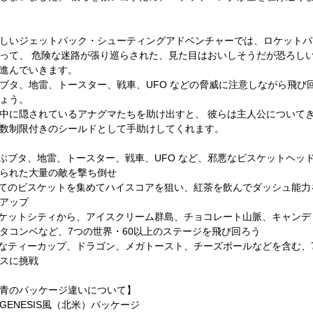
しいジェットパック・シューティングアドベンチャーでは、ロケットパ
って、 危険な迷路が張り巡らされた、見た目はおいしそうだが恐ろし
進んでいきます。
ブタ、地雷、トースター、戦車、UFO などの脅威に注意しながら飛び
ょう。
中に隠されているアナグマたちを助け出すと、 彼らは主人公について
数制限付きのシールドとして手助けしてくれます。
飛ぶブタ、地雷、トースター、戦車、UFO など、邪悪なビスケットヘッ
られた大量の敵を撃ち倒せ
べてのビスケットを集めてハイスコアを狙い、紅茶を飲んでダッシュ能力
アップ
スケットシティから、アイスクリーム群島、チョコレート山脈、キャンデ
タコンベなど、7つの世界・60以上のステージを飛び回ろう
大なティーカップ、ドラゴン、メガトースト、チーズボールなどを含む、
スに挑戦
青のパッケージ違いについて】
GENESIS風（北米）パッケージ