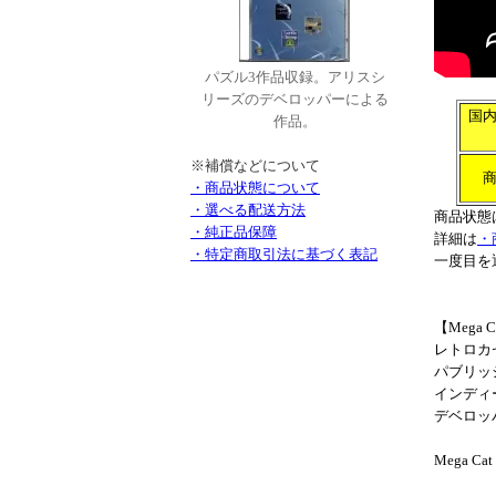
パズル3作品収録。アリスシ
リーズのデベロッパーによる
国
作品。
※補償などについて
・商品状態について
・選べる配送方法
商品状態
・純正品保障
詳細は
・
・特定商取引法に基づく表記
一度目を
【Mega C
レトロカ
パブリッ
インディ
デベロッ
Mega Ca