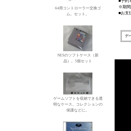
■予約
※期間
64用コントローラー交換ゴ
■お支
ム。セット。
デ
NESのソフトケース（新
品）。5個セット
ゲームソフトを収納できる透
明なケース。コレクションの
保護などに。