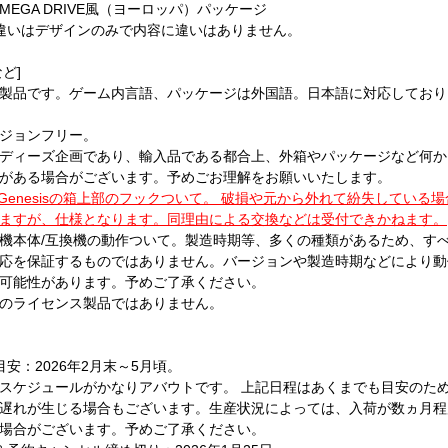
MEGA DRIVE風（ヨーロッパ）パッケージ
違いはデザインのみで内容に違いはありません。
ど]
製品です。ゲーム内言語、パッケージは外国語。日本語に対応しており
ジョンフリー。
ディーズ企画であり、輸入品である都合上、外箱やパッケージなど何か
がある場合がございます。予めごお理解をお願いいたします。
/Genesisの箱上部のフックついて。 破損や元から外れて紛失している場
ますが、仕様となります。同理由による交換などは受付できかねます。
機本体/互換機の動作ついて。製造時期等、多くの種類があるため、す
応を保証するものではありません。バージョンや製造時期などにより動
可能性があります。予めご了承ください。
のライセンス製品ではありません。
目安：2026年2月末～5月頃。
スケジュールがかなりアバウトです。 上記日程はあくまでも目安のた
遅れが生じる場合もございます。生産状況によっては、入荷が数ヵ月程
場合がございます。予めご了承ください。