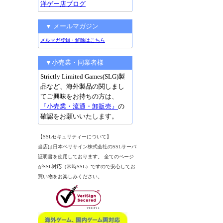
洋ゲー店ブログ
▼ メールマガジン
メルマガ登録・解除はこちら
▼小売業・同業者様
Strictly Limited Games(SLG)製
品など、海外製品の関しまし
てご興味をお持ちの方は、
『小売業・流通・卸販売』
の
確認をお願いいたします。
【SSLセキュリティーについて】
当店は日本ベリサイン株式会社のSSLサーバ
証明書を使用しております。 全てのページ
がSSL対応（常時SSL）ですので安心してお
買い物をお楽しみください。