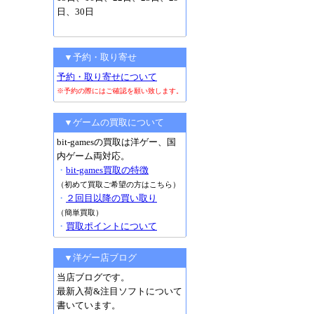
日、30日
▼予約・取り寄せ
予約・取り寄せについて
※予約の際にはご確認を願い致します。
▼ゲームの買取について
bit-gamesの買取は洋ゲー、国
内ゲーム両対応。
・
bit-games買取の特徴
（初めて買取ご希望の方はこちら）
・
２回目以降の買い取り
（簡単買取）
・
買取ポイントについて
▼洋ゲー店ブログ
当店ブログです。
最新入荷&注目ソフトについて
書いています。