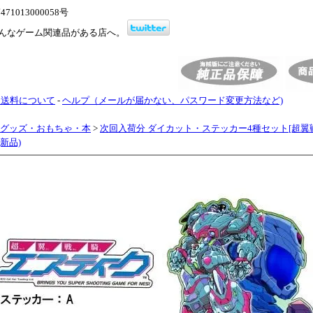
1013000058号
んなゲーム関連品がある店へ。
・送料について
-
ヘルプ（メールが届かない、パスワード変更方法など)
グッズ・おもちゃ・本
>
次回入荷分 ダイカット・ステッカー4種セット[超翼
(新品)