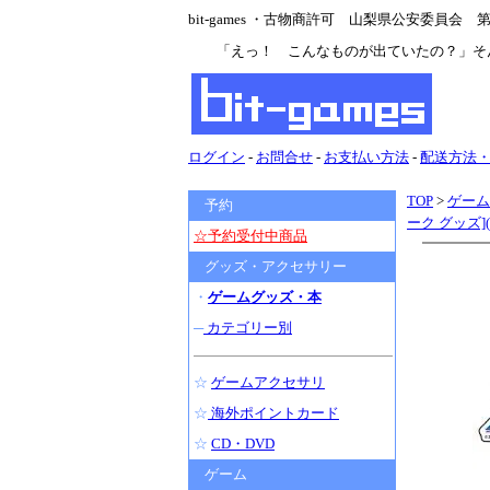
bit-games ・古物商許可 山梨県公安委員会 第47
「えっ！ こんなものが出ていたの？」そ
ログイン
-
お問合せ
-
お支払い方法
-
配送方法
TOP
>
ゲーム
予約
ーク グッズ]
☆予約受付中商品
グッズ・アクセサリー
・
ゲームグッズ・本
─
カテゴリー別
☆
ゲームアクセサリ
☆
海外ポイントカード
☆
CD・DVD
ゲーム