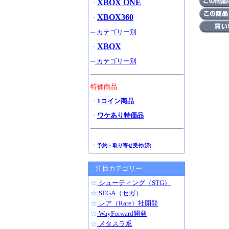
XBOX ONE
・
XBOX360
・
─
カテゴリー別
XBOX
・
─
カテゴリー別
特価商品
・
1コイン商品
・
ワケあり特価品
・
予約・取り寄せ受付(済)
注目カテゴリー
☆
シューティング（STG）
☆
SEGA（セガ）
☆
レア（Rare）社開発
☆
WayForward開発
☆
メタスラ系