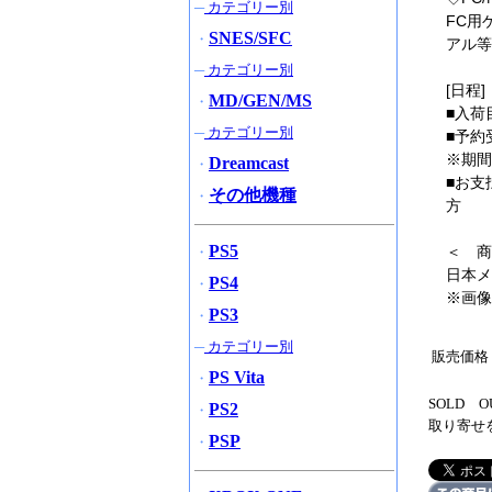
─
カテゴリー別
FC用
SNES/SFC
・
アル等
─
カテゴリー別
[日程]
MD/GEN/MS
・
■入荷
─
カテゴリー別
■予約
※期間
Dreamcast
・
■お支
その他機種
・
方
PS5
＜ 商
・
日本メ
PS4
・
※画像
PS3
・
─
カテゴリー別
販売価格
PS Vita
・
SOLD
PS2
・
取り寄せ
PSP
・