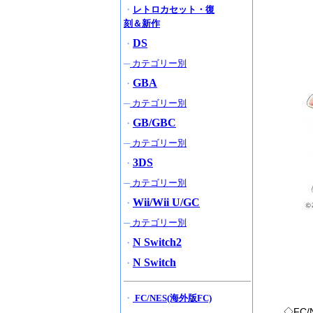
・
レトロカセット・復
刻＆新作
DS
・
─
カテゴリー別
GBA
・
─
カテゴリー別
GB/GBC
・
─
カテゴリー別
3DS
・
─
カテゴリー別
Wii/Wii U/GC
・
─
カテゴリー別
N Switch2
・
N Switch
・
・
FC/NES(海外版FC)
◇FC