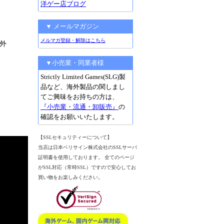
洋ゲー店ブログ
▼ メールマガジン
メルマガ登録・解除はこちら
外
▼小売業・同業者様
Strictly Limited Games(SLG)製
品など、海外製品の関しまし
てご興味をお持ちの方は、
『小売業・流通・卸販売』
の
確認をお願いいたします。
【SSLセキュリティーについて】
当店は日本ベリサイン株式会社のSSLサーバ
証明書を使用しております。 全てのページ
がSSL対応（常時SSL）ですので安心してお
買い物をお楽しみください。