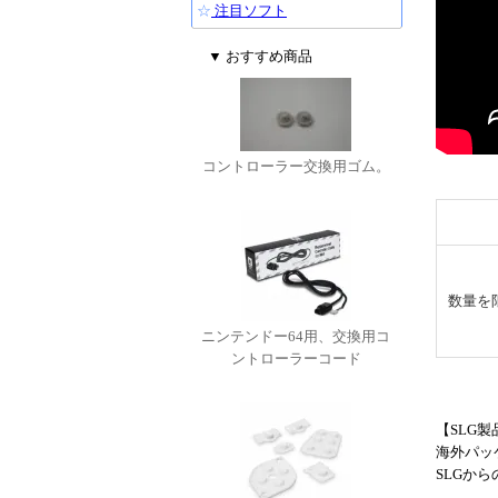
☆
注目ソフト
▼ おすすめ商品
コントローラー交換用ゴム。
数量を
ニンテンドー64用、交換用コ
ントローラーコード
【SLG
海外パッ
SLGか