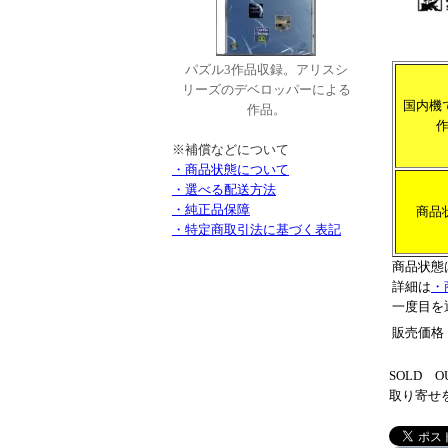
パズル3作品収録。アリスシ
リーズのデベロッパーによる
国内機
作品。
※補償などについて
・商品状態について
・選べる配送方法
・純正品保障
商品
・特定商取引法に基づく表記
商品状態
詳細は
・
一度目を
販売価格
SOLD
取り寄せ