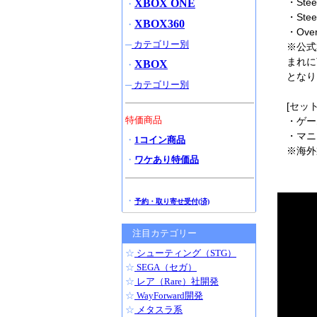
・Stee
XBOX ONE
・
・Stee
XBOX360
・
・Over
─
カテゴリー別
※公式
まれに
XBOX
・
となり
─
カテゴリー別
[セッ
特価商品
・ゲー
・マニ
・
1コイン商品
※海外
・
ワケあり特価品
・
予約・取り寄せ受付(済)
注目カテゴリー
☆
シューティング（STG）
☆
SEGA（セガ）
☆
レア（Rare）社開発
☆
WayForward開発
☆
メタスラ系