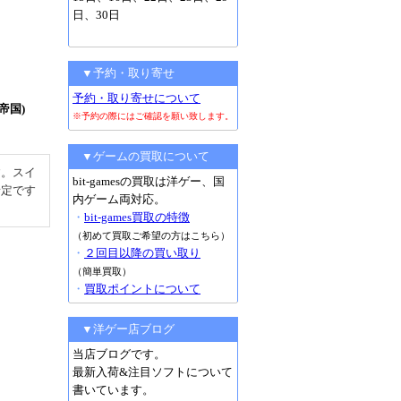
日、30日
▼予約・取り寄せ
予約・取り寄せについて
鉄帝国)
※予約の際にはご確認を願い致します。
▼ゲームの買取について
す。スイ
bit-gamesの買取は洋ゲー、国
予定です
内ゲーム両対応。
。
・
bit-games買取の特徴
（初めて買取ご希望の方はこちら）
・
２回目以降の買い取り
（簡単買取）
・
買取ポイントについて
▼洋ゲー店ブログ
当店ブログです。
最新入荷&注目ソフトについて
書いています。