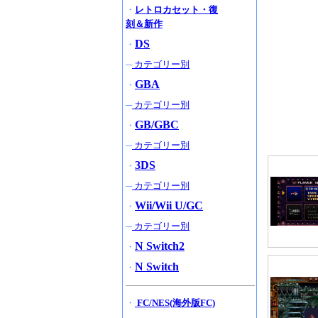
・
レトロカセット・復
刻＆新作
DS
・
─
カテゴリー別
GBA
・
─
カテゴリー別
GB/GBC
・
─
カテゴリー別
3DS
・
─
カテゴリー別
Wii/Wii U/GC
・
─
カテゴリー別
N Switch2
・
N Switch
・
・
FC/NES(海外版FC)