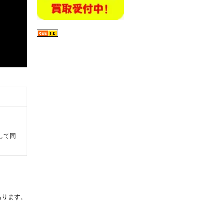
して同
）
あります。