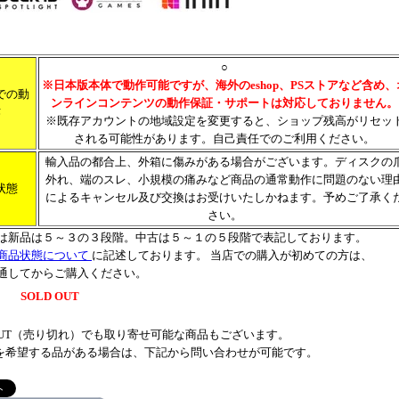
○
※日本版本体で動作可能ですが、海外のeshop、PSストアなど含め、
での動
ンラインコンテンツの動作保証・サポートは対応しておりません。
作
※既存アカウントの地域設定を変更すると、ショップ残高がリセッ
される可能性があります。自己責任でのご利用ください。
輸入品の都合上、外箱に傷みがある場合がございます。ディスクの
外れ、端のスレ、小規模の痛みなど商品の通常動作に問題のない理
状態
によるキャンセル及び交換はお受けいたしかねます。予めご了承く
さい。
は新品は５～３の３段階。中古は５～１の５段階で表記しております。
商品状態について
に記述しております。 当店での購入が初めての方は、
通してからご購入ください。
SOLD OUT
 OUT（売り切れ）でも取り寄せ可能な商品もございます。
を希望する品がある場合は、下記から問い合わせが可能です。