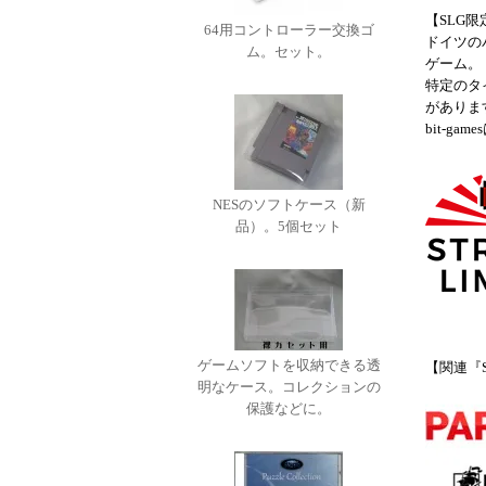
【SLG
64用コントローラー交換ゴ
ドイツのパ
ム。セット。
ゲーム。
特定のタ
がありま
bit-g
NESのソフトケース（新
品）。5個セット
ゲームソフトを収納できる透
【関連『
明なケース。コレクションの
保護などに。