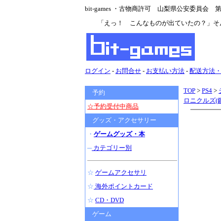
bit-games ・古物商許可 山梨県公安委員会 第47
「えっ！ こんなものが出ていたの？」そ
ログイン
-
お問合せ
-
お支払い方法
-
配送方法
TOP
>
PS4
>
予約
ロニクルズ(
☆予約受付中商品
グッズ・アクセサリー
・
ゲームグッズ・本
─
カテゴリー別
☆
ゲームアクセサリ
☆
海外ポイントカード
☆
CD・DVD
ゲーム