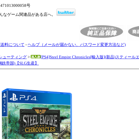
1013000058号
んなゲーム関連品がある店へ。
・送料について
-
ヘルプ（メールが届かない、パスワード変更方法など)
シューティング
>
[PS4]Steel Empire Chronicles[輸入版](新品)スティ
鋼鉄帝国)【SLG生産】