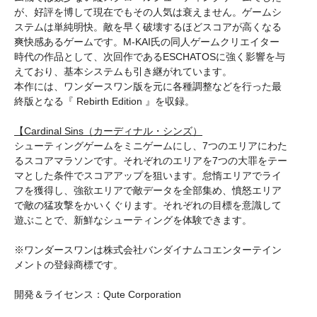
が、好評を博して現在でもその人気は衰えません。ゲームシ
ステムは単純明快。敵を早く破壊するほどスコアが高くなる
爽快感あるゲームです。M-KAI氏の同人ゲームクリエイター
時代の作品として、次回作であるESCHATOSに強く影響を与
えており、基本システムも引き継がれています。
本作には、ワンダースワン版を元に各種調整などを行った最
終版となる『 Rebirth Edition 』を収録。
【Cardinal Sins（カーディナル・シンズ）
シューティングゲームをミニゲームにし、7つのエリアにわた
るスコアマラソンです。それぞれのエリアを7つの大罪をテー
マとした条件でスコアアップを狙います。怠惰エリアでライ
フを獲得し、強欲エリアで敵データを全部集め、憤怒エリア
で敵の猛攻撃をかいくぐります。それぞれの目標を意識して
遊ぶことで、新鮮なシューティングを体験できます。
※ワンダースワンは株式会社バンダイナムコエンターテイン
メントの登録商標です。
開発＆ライセンス：Qute Corporation