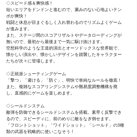
◇スピード感＆爽快感！
短いエリアをドンドンと進むので、澱みのない心地よいテン
ポが爽快！
戦闘と休息が目まぐるしく入れ替わるのでリズムよくゲーム
が進みます。
また、ステージ間のスコアリザルトやデータローディングが
無いので、最初から最後まで一気に駆け抜けます。
空想科学のような王道的演出とオーソドックスな世界観で、
懐かしい演出や、懐かしいデザインを踏襲したキャラクター
たちが次々に登場します。
◇正統派シューティングゲーム
「撃つ」「避ける」「防ぐ」。明快で単純なルールを徹底！
また、複雑なスコアリングシステムや難易度調整機構を廃
し、直感的にゲームを楽しめます。
◇シールドシステム
敵弾を防御できるシールドシステムを搭載。素早く反撃でき
るので、スピーディに、前のめりに敵をなぎ倒せます。
「フロントショット」「ワイドショット」「シールド」の3種
類の武器を戦略的に使いこなそう！