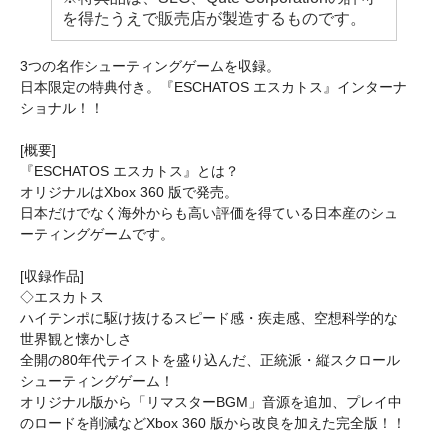
を得たうえで販売店が製造するものです。
3つの名作シューティングゲームを収録。
日本限定の特典付き。『ESCHATOS エスカトス』インターナ
ショナル！！
[概要]
『ESCHATOS エスカトス』とは？
オリジナルはXbox 360 版で発売。
日本だけでなく海外からも高い評価を得ている日本産のシュ
ーティングゲームです。
[収録作品]
◇エスカトス
ハイテンポに駆け抜けるスピード感・疾走感、空想科学的な
世界観と懐かしさ
全開の80年代テイストを盛り込んだ、正統派・縦スクロール
シューティングゲーム！
オリジナル版から「リマスターBGM」音源を追加、プレイ中
のロードを削減などXbox 360 版から改良を加えた完全版！！