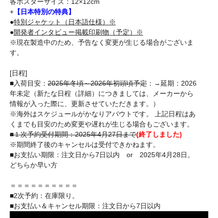
各ポスターサイズ：12×12cm
+
【日本特別の特典】
●
特別ジャケット（日本語仕様）※
●
開発者インタビュー掲載印刷物（予定）※
※現在製造中のため、予告なく変更が生じる場合がございま
す。
[日程]
■入荷目安：
2025年冬頃～2026年初頭頃予定
：→延期：2026
年未定（新たな日程（詳細）につきましては、メーカーから
情報が入った際に、更新させていただきます。）
※海外はスケジュールがかなりアバウトです。 上記日程はあ
くまでも目安のため変更や遅れが生じる場合もございます。
■１次予約受付期間：2025年4月27日まで
(終了しました)
※期間終了後のキャンセルは受付できかねます。
■お支払い期限：注文日から7日以内 or 2025年4月28日。
どちらか早い方
＝＝＝＝＝＝＝＝＝＝
■2次予約：在庫限り。
■お支払い＆キャンセル期限：注文日から7日以内