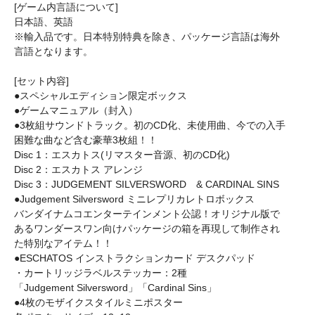
[ゲーム内言語について]
日本語、英語
※輸入品です。日本特別特典を除き、パッケージ言語は海外
言語となります。
[セット内容]
●スペシャルエディション限定ボックス
●ゲームマニュアル（封入）
●3枚組サウンドトラック。初のCD化、未使用曲、今での入手
困難な曲など含む豪華3枚組！！
Disc 1：エスカトス(リマスター音源、初のCD化)
Disc 2：エスカトス アレンジ
Disc 3：JUDGEMENT SILVERSWORD & CARDINAL SINS
●Judgement Silversword ミニレプリカレトロボックス
バンダイナムコエンターテインメント公認！オリジナル版で
あるワンダースワン向けパッケージの箱を再現して制作され
た特別なアイテム！！
●ESCHATOS インストラクションカード デスクパッド
・カートリッジラベルステッカー：2種
「Judgement Silversword」「Cardinal Sins」
●4枚のモザイクスタイルミニポスター