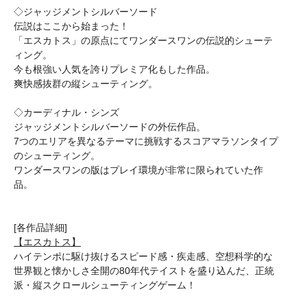
◇ジャッジメントシルバーソード
伝説はここから始まった！
「エスカトス」の原点にてワンダースワンの伝説的シューテ
ィング。
今も根強い人気を誇りプレミア化もした作品。
爽快感抜群の縦シューティング。
◇カーディナル・シンズ
ジャッジメントシルバーソードの外伝作品。
7つのエリアを異なるテーマに挑戦するスコアマラソンタイプ
のシューティング。
ワンダースワンの版はプレイ環境が非常に限られていた作
品。
[各作品詳細]
【エスカトス】
ハイテンポに駆け抜けるスピード感・疾走感、空想科学的な
世界観と懐かしさ全開の80年代テイストを盛り込んだ、正統
派・縦スクロールシューティングゲーム！