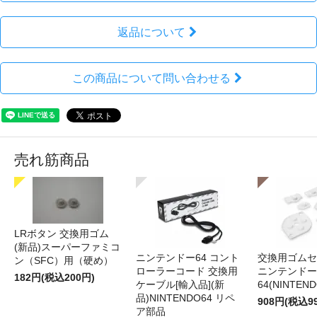
返品について
この商品について問い合わせる
売れ筋商品
LRボタン 交換用ゴム
(新品)スーパーファミコ
ニンテンドー64 コント
交換用ゴムセ
ン（SFC）用（硬め）
ローラーコード 交換用
ニンテンドー
182円(税込200円)
ケーブル[輸入品](新
64(NINTEN
品)NINTENDO64 リペ
908円(税込9
ア部品