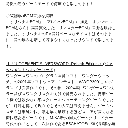
特徴の違うゲームモードで何度でも楽しめます！
◇3種類のBGM音源を搭載！
「オリジナルBGM」「アレンジBGM」に加え、オリジナル
BGMをさらに高音質化した「リマスターBGM」音源を収録し
ました。オリジナルのFM音源ベースなテイストはそのまま
に、音の厚みを増して聴きやすくなったサウンドで楽しめま
す。
【『JUDGEMENT SILVERSWORD -Rebirth Edition-』(ジャ
ッジメントシルバーソード)
ワンダースワンのプログラム開発ソフト「ワンダーウィッ
チ」の2001年ソフトウェアコンテスト「WWGP2001」のグ
ランプリ受賞作品です。その後、2004年にワンダースワンカ
ラー及びスワンクリスタル向けで発売されました。携帯ゲー
ム機では数少ない縦スクロールシューティングゲームでした
が、好評を博して現在でもその人気は衰えません。ゲームシ
ステムは単純明快。敵を早く破壊するほどスコアが高くなる
爽快感あるゲームです。M-KAI氏の同人ゲームクリエイター
時代の作品として、次回作であるESCHATOSに強く影響を与