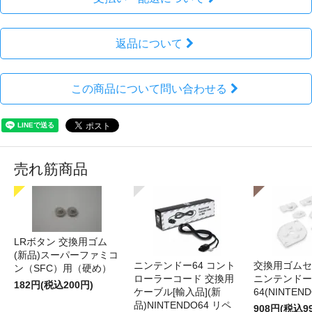
返品について
この商品について問い合わせる
売れ筋商品
LRボタン 交換用ゴム
(新品)スーパーファミコ
ニンテンドー64 コント
交換用ゴムセ
ン（SFC）用（硬め）
ローラーコード 交換用
ニンテンドー
182円(税込200円)
ケーブル[輸入品](新
64(NINTEN
品)NINTENDO64 リペ
908円(税込9