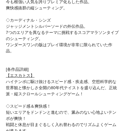
今も根強い人気を誇りプレミア化もした作品。
爽快感抜群の縦シューティング。
◇カーディナル・シンズ
ジャッジメントシルバーソードの外伝作品。
7つのエリアを異なるテーマに挑戦するスコアマラソンタイプ
のシューティング。
ワンダースワンの版はプレイ環境が非常に限られていた作
品。
[各作品詳細]
【エスカトス】
ハイテンポに駆け抜けるスピード感・疾走感、空想科学的な
世界観と懐かしさ全開の80年代テイストを盛り込んだ、正統
派・縦スクロールシューティングゲーム！
◇スピード感＆爽快感！
短いエリアをドンドンと進むので、澱みのない心地よいテン
ポが爽快！
戦闘と休息が目まぐるしく入れ替わるのでリズムよくゲーム
が進みます。