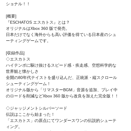
ショナル！！
[概要]
『ESCHATOS エスカトス』とは？
オリジナルはXbox 360 版で発売。
日本だけでなく海外からも高い評価を得ている日本産のシュ
ーティングゲームです。
[収録作品]
◇エスカトス
ハイテンポに駆け抜けるスピード感・疾走感、空想科学的な
世界観と懐かしさ
全開の80年代テイストを盛り込んだ、正統派・縦スクロール
シューティングゲーム！
オリジナル版から「リマスターBGM」音源を追加、プレイ中
のロードを削減などXbox 360 版から改良を加えた完全版！！
◇ジャッジメントシルバーソード
伝説はここから始まった！
「エスカトス」の原点にてワンダースワンの伝説的シューテ
ィング。