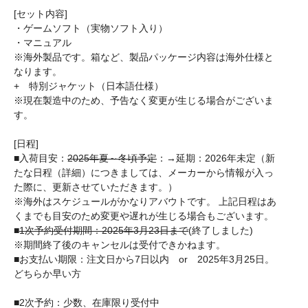
[セット内容]
・ゲームソフト（実物ソフト入り）
・マニュアル
※海外製品です。箱など、製品パッケージ内容は海外仕様と
なります。
+ 特別ジャケット（日本語仕様）
※現在製造中のため、予告なく変更が生じる場合がございま
す。
[日程]
■入荷目安：
2025年夏～冬頃予定
：→延期：2026年未定（新
たな日程（詳細）につきましては、メーカーから情報が入っ
た際に、更新させていただきます。）
※海外はスケジュールがかなりアバウトです。 上記日程はあ
くまでも目安のため変更や遅れが生じる場合もございます。
■
1次予約受付期間：2025年3月23日まで
(終了しました)
※期間終了後のキャンセルは受付できかねます。
■お支払い期限：注文日から7日以内 or 2025年3月25日。
どちらか早い方
■2次予約：少数、在庫限り受付中