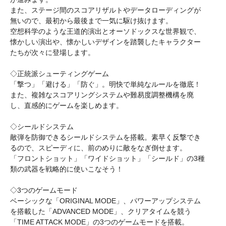
また、ステージ間のスコアリザルトやデータローディングが
無いので、最初から最後まで一気に駆け抜けます。
空想科学のような王道的演出とオーソドックスな世界観で、
懐かしい演出や、懐かしいデザインを踏襲したキャラクター
たちが次々に登場します。
◇正統派シューティングゲーム
「撃つ」「避ける」「防ぐ」。明快で単純なルールを徹底！
また、複雑なスコアリングシステムや難易度調整機構を廃
し、直感的にゲームを楽しめます。
◇シールドシステム
敵弾を防御できるシールドシステムを搭載。素早く反撃でき
るので、スピーディに、前のめりに敵をなぎ倒せます。
「フロントショット」「ワイドショット」「シールド」の3種
類の武器を戦略的に使いこなそう！
◇3つのゲームモード
ベーシックな「ORIGINAL MODE」、パワーアップシステム
を搭載した「ADVANCED MODE」、クリアタイムを競う
「TIME ATTACK MODE」の3つのゲームモードを搭載。