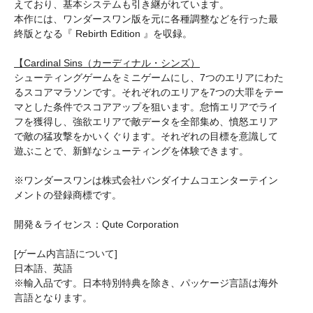
えており、基本システムも引き継がれています。
本作には、ワンダースワン版を元に各種調整などを行った最
終版となる『 Rebirth Edition 』を収録。
【Cardinal Sins（カーディナル・シンズ）
シューティングゲームをミニゲームにし、7つのエリアにわた
るスコアマラソンです。それぞれのエリアを7つの大罪をテー
マとした条件でスコアアップを狙います。怠惰エリアでライ
フを獲得し、強欲エリアで敵データを全部集め、憤怒エリア
で敵の猛攻撃をかいくぐります。それぞれの目標を意識して
遊ぶことで、新鮮なシューティングを体験できます。
※ワンダースワンは株式会社バンダイナムコエンターテイン
メントの登録商標です。
開発＆ライセンス：Qute Corporation
[ゲーム内言語について]
日本語、英語
※輸入品です。日本特別特典を除き、パッケージ言語は海外
言語となります。