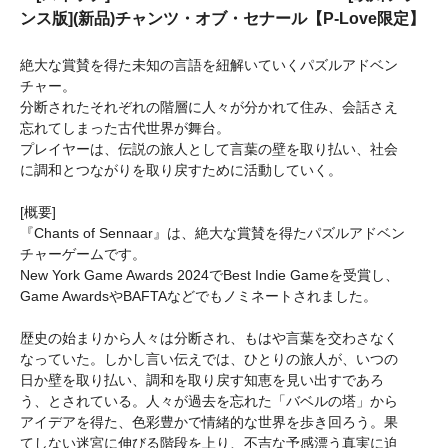
ンス版](新品)チャンツ・オブ・セナール【P-Love限定】
絶大な賞賛を得た未知の言語を紐解いていくパズルアドベン
チャー。
分断されたそれぞれの階層に人々が分かれて住み、会話さえ
忘れてしまった古代世界が舞台。
プレイヤーは、伝説の旅人として言葉の壁を取り払い、社会
に調和とつながりを取り戻すために活動していく。
[概要]
『Chants of Sennaar』は、絶大な賞賛を得たパズルアドベン
チャーゲームです。
New York Game Awards 2024でBest Indie Gameを受賞し、
Game AwardsやBAFTAなどでもノミネートされました。
歴史の始まりから人々は分断され、もはや言葉を交わさなく
なっていた。しかし言い伝えでは、ひとりの旅人が、いつの
日か壁を取り払い、調和を取り戻す知恵を見い出すであろ
う、とされている。人々が過去を忘れた「バベルの塔」から
アイデアを得た、色彩豊かで情緒的な世界を歩き回ろう。果
てしない迷宮に伸びる階段を上り、不吉な予感漂う真実に迫