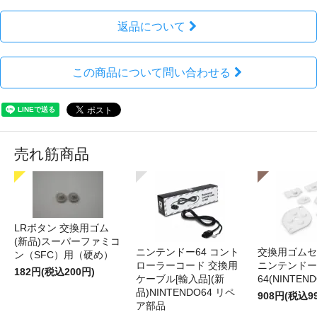
返品について
この商品について問い合わせる
売れ筋商品
LRボタン 交換用ゴム
(新品)スーパーファミコ
ニンテンドー64 コント
交換用ゴムセ
ン（SFC）用（硬め）
ローラーコード 交換用
ニンテンドー
182円(税込200円)
ケーブル[輸入品](新
64(NINTEN
品)NINTENDO64 リペ
908円(税込9
ア部品