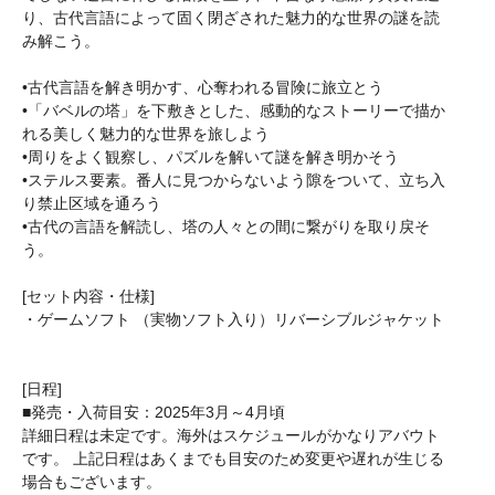
り、古代言語によって固く閉ざされた魅力的な世界の謎を読
み解こう。
•古代言語を解き明かす、心奪われる冒険に旅立とう
•「バベルの塔」を下敷きとした、感動的なストーリーで描か
れる美しく魅力的な世界を旅しよう
•周りをよく観察し、パズルを解いて謎を解き明かそう
•ステルス要素。番人に見つからないよう隙をついて、立ち入
り禁止区域を通ろう
•古代の言語を解読し、塔の人々との間に繋がりを取り戻そ
う。
[セット内容・仕様]
・ゲームソフト （実物ソフト入り）リバーシブルジャケット
[日程]
■発売・入荷目安：2025年3月～4月頃
詳細日程は未定です。海外はスケジュールがかなりアバウト
です。 上記日程はあくまでも目安のため変更や遅れが生じる
場合もございます。