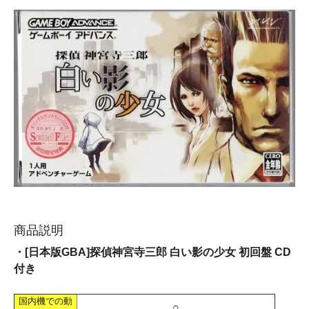
商品説明
・[日本版GBA]探偵神宮寺三郎 白い影の少女 初回盤 CD
付き
国内機での動
○