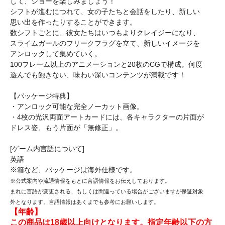
して、ショーを楽しみましょう！
シフトが進むにつれて、女の子たちと会話をしたり、新しい
思い出を作ったりすることができます。
数シフトごとに、彼女たちはいつもよりクレイジーになり、
スライムガールのフリークフラグを立て、新しいイメージを
アンロックして集めていく。
100フレーム以上のアニメーションと20枚のCGで構成。何度
遊んでも飽きない、味わい深いコンテンツが満載です！
【パッケージ特典】
・アンロック可能な完全ノーカット画像。
・4枚の光沢両面アートカードには、各キャラクターの片面が
ドレス姿、もう片面が「無修正」。
[ゲーム内言語について]
英語
※箱など、パッケージは海外仕様です。
※公式案内や流通情報をもとに言語情報をお伝えしております。
まれに言語が変更される、もしくは間違っている場合がございますが保証対象
外となります。言語情報はあくまでも参考にお願いします。
【年齢】
この商品は18歳以上向けとなります。指定年齢以下の方