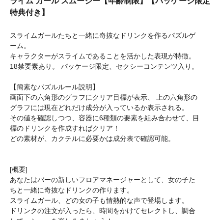
ライム ガール スムージー【年齢制限】【パッケージ限定
特典付き】
スライムガールたちと一緒に奇抜なドリンクを作るパズルゲ
ーム。
キャラクターがスライムであることを活かした表現が特徴。
18禁要素あり。 パッケージ限定、セクシーコンテンツ入り。
【簡素なパズルルール説明】
画面下の六角形のグラフにクリア目標が表示、 上の六角形の
グラフには現在どれだけ成分が入っているか表示される。
その値を確認しつつ、容器に6種類の要素を組み合わせて、目
標のドリンクを作成すればクリア！
どの素材が、カクテルに必要かは成分表で確認可能。
[概要]
あなたはバーの新しいフロアマネージャーとして、女の子た
ちと一緒に奇抜なドリンクの作ります。
スライムガール、どの女の子も情熱的な声で登場します。
ドリンクの注文が入ったら、時間をかけてセレクトし、調合