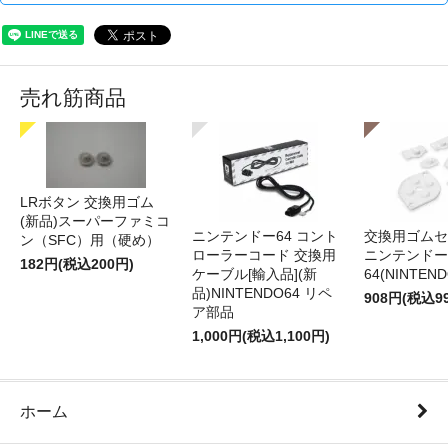
売れ筋商品
LRボタン 交換用ゴム
(新品)スーパーファミコ
ニンテンドー64 コント
交換用ゴムセ
ン（SFC）用（硬め）
ローラーコード 交換用
ニンテンドー
182円(税込200円)
ケーブル[輸入品](新
64(NINTEN
品)NINTENDO64 リペ
908円(税込9
ア部品
1,000円(税込1,100円)
ホーム