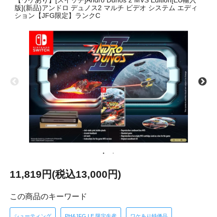
【ワケあり】[スイッチ]Andro Dunos 2 MVS Edition[EU輸入
版](新品)アンドロ デュノス2 マルチ ビデオ システム エディ
ション【JFG限定】ランクC
11,819円(税込13,000円)
この商品のキーワード
シューティング
PH&JFG LE 限定生産
ワケあり特価品