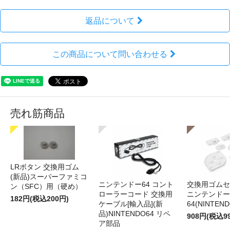
返品について
この商品について問い合わせる
売れ筋商品
LRボタン 交換用ゴム
(新品)スーパーファミコ
ニンテンドー64 コント
交換用ゴムセ
ン（SFC）用（硬め）
ローラーコード 交換用
ニンテンドー
182円(税込200円)
ケーブル[輸入品](新
64(NINTEN
品)NINTENDO64 リペ
908円(税込9
ア部品