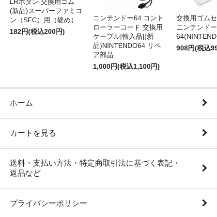
LRボタン 交換用ゴム
(新品)スーパーファミコ
ニンテンドー64 コント
交換用ゴムセ
ン（SFC）用（硬め）
ローラーコード 交換用
ニンテンドー
182円(税込200円)
ケーブル[輸入品](新
64(NINTEN
品)NINTENDO64 リペ
908円(税込9
ア部品
1,000円(税込1,100円)
ホーム
カートを見る
送料・支払い方法・特定商取引法に基づく表記・
返品など
プライバシーポリシー