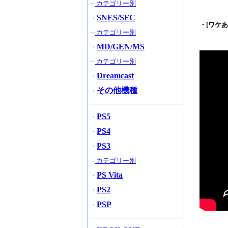
─
カテゴリー別
SNES/SFC
・
・[ワケあ
─
カテゴリー別
MD/GEN/MS
・
─
カテゴリー別
Dreamcast
・
その他機種
・
PS5
・
PS4
・
PS3
・
─
カテゴリー別
PS Vita
・
PS2
・
PSP
・