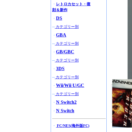
・
レトロカセット・復
刻＆新作
DS
・
─
カテゴリー別
GBA
・
─
カテゴリー別
GB/GBC
・
─
カテゴリー別
3DS
・
─
カテゴリー別
Wii/Wii U/GC
・
─
カテゴリー別
N Switch2
・
N Switch
・
・
FC/NES(海外版FC)