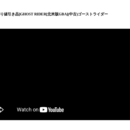
り値引き品]GHOST RIDER[北米版GBA](中古)ゴーストライダー