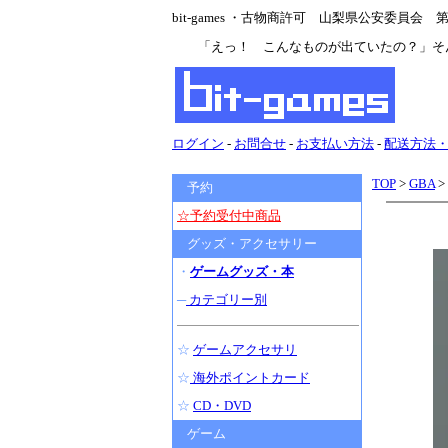
bit-games ・古物商許可 山梨県公安委員会 第47
「えっ！ こんなものが出ていたの？」そ
ログイン
-
お問合せ
-
お支払い方法
-
配送方法
TOP
>
GBA
>
予約
☆予約受付中商品
グッズ・アクセサリー
・
ゲームグッズ・本
─
カテゴリー別
☆
ゲームアクセサリ
☆
海外ポイントカード
☆
CD・DVD
ゲーム