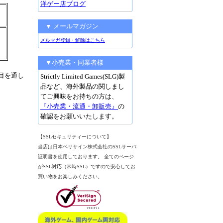
洋ゲー店ブログ
▼ メールマガジン
メルマガ登録・解除はこちら
▼小売業・同業者様
目を通し
Strictly Limited Games(SLG)製
品など、海外製品の関しまし
てご興味をお持ちの方は、
『小売業・流通・卸販売』
の
確認をお願いいたします。
【SSLセキュリティーについて】
当店は日本ベリサイン株式会社のSSLサーバ
証明書を使用しております。 全てのページ
がSSL対応（常時SSL）ですので安心してお
買い物をお楽しみください。