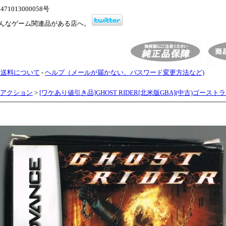
1013000058号
んなゲーム関連品がある店へ。
・送料について
-
ヘルプ（メールが届かない、パスワード変更方法など)
アクション
>
[ワケあり値引き品]GHOST RIDER[北米版GBA](中古)ゴースト