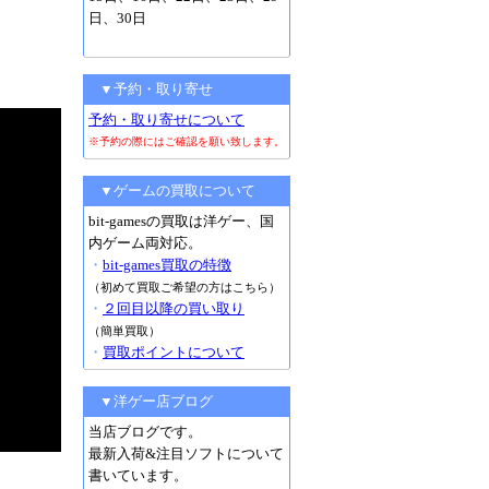
日、30日
▼予約・取り寄せ
予約・取り寄せについて
※予約の際にはご確認を願い致します。
▼ゲームの買取について
bit-gamesの買取は洋ゲー、国
内ゲーム両対応。
・
bit-games買取の特徴
（初めて買取ご希望の方はこちら）
・
２回目以降の買い取り
（簡単買取）
・
買取ポイントについて
▼洋ゲー店ブログ
当店ブログです。
最新入荷&注目ソフトについて
書いています。