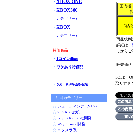
XBOX ONE
・
国内機
XBOX360
・
─
カテゴリー別
商品
XBOX
・
─
カテゴリー別
商品状態
詳細は
・
特価商品
てからご
・
1コイン商品
販売価格
・
ワケあり特価品
SOLD
取り寄せ
・
予約・取り寄せ受付(済)
注目カテゴリー
☆
シューティング（STG）
☆
SEGA（セガ）
☆
レア（Rare）社開発
☆
WayForward開発
☆
メタスラ系