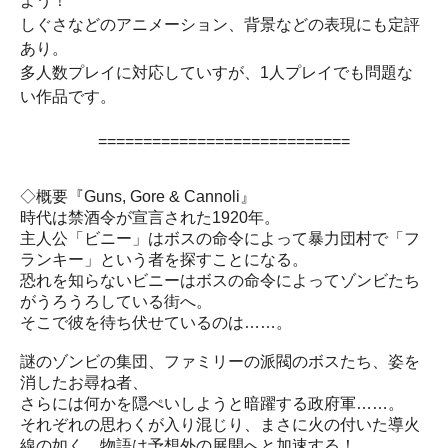
よう！
しぐさなどのアニメーション、背景などの表現にも定評
あり。
多人数プレイに対応していすが、1人プレイでも問題な
い作品です。
============================
◇概要『Guns, Gore & Cannoli』
時代は禁酒令が宣言された1920年。
主人公「ビニー」はボスの命令によって暴力団村で「フ
ランキー」という者を探すことになる。
恐れを知らないビニーはボスの命令によってゾンビたち
がうろうろしている街へ。
そこで彼を待ち伏せているのは……。
謎のゾンビの集団、ファミリーの派閥のボスたち、姿を
消したお尋ね者、
さらには何かを隠ぺいしようと暗躍する政府軍……。
それぞれの思わくが入り混じり、まさに火の付いた導火
線の如く、物語は予想外の展開へと加速する！