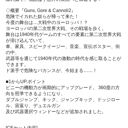
◇概要『Guns, Gore & Cannoli2』
危険でイカれた奴らが帰って来た！
今度の舞台は…大戦中のヨーロッパ！？
ヨーロッパの第二次世界大戦、その戦場を歩く。
舞台は1940年代ゲームのすべての要素に第二次世界大戦
が溶け込んでいて、
車、家具、スピークイージー、音楽、宣伝ポスター、街
の中、
武器等を通じて1940年代の激動の時代を感じ取ることが
できます。
ド派手で危険なバカンスが、今始まる……！
■1からUP.ポイント
ビニーの機動力が画期的にアップグレード。 360度の方
向を照準できるようになり、
ダブルジャンプ、キック、ジャンプキック、ドッジロー
ル、宙返り、デュエルガン
及び武器選択ウィンドーなどが追加されました。
[CEセット内容]