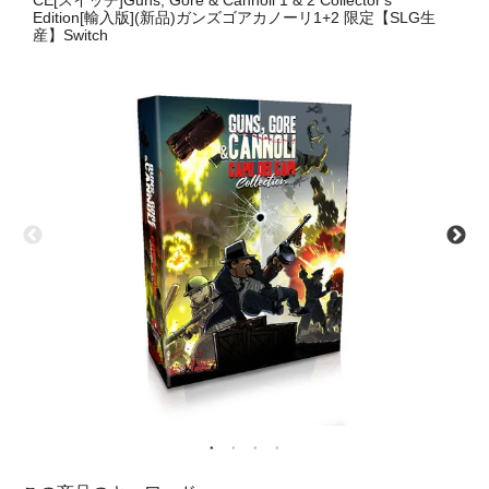
CE[スイッチ]Guns, Gore & Cannoli 1 & 2 Collector's
Edition[輸入版](新品)ガンズゴアカノーリ1+2 限定【SLG生
産】Switch