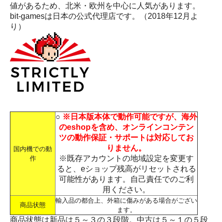
値があるため、北米・欧州を中心に人気があります。
bit-gamesは日本の公式代理店です。（2018年12月よ
り）
○
※日本版本体で動作可能ですが、海外
のeshopを含め、オンラインコンテン
ツの動作保証・サポートは対応してお
りません。
国内機での動
※既存アカウントの地域設定を変更す
作
ると、eショップ残高がリセットされる
可能性があります。自己責任でのご利
用ください。
輸入品の都合上、外箱に傷みがある場合がござい
商品状態
ます。
商品状態は新品は５～３の３段階。中古は５～１の５段