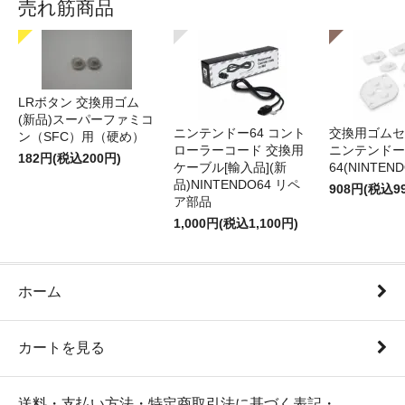
売れ筋商品
LRボタン 交換用ゴム
(新品)スーパーファミコ
ニンテンドー64 コント
交換用ゴムセ
ン（SFC）用（硬め）
ローラーコード 交換用
ニンテンドー
182円(税込200円)
ケーブル[輸入品](新
64(NINTEN
品)NINTENDO64 リペ
908円(税込9
ア部品
1,000円(税込1,100円)
ホーム
カートを見る
送料・支払い方法・特定商取引法に基づく表記・