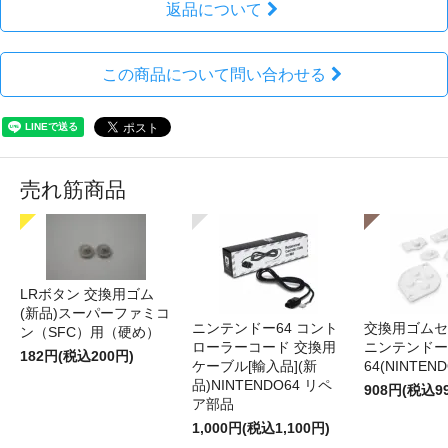
返品について
この商品について問い合わせる
売れ筋商品
LRボタン 交換用ゴム
(新品)スーパーファミコ
ニンテンドー64 コント
交換用ゴムセ
ン（SFC）用（硬め）
ローラーコード 交換用
ニンテンドー
182円(税込200円)
ケーブル[輸入品](新
64(NINTEN
品)NINTENDO64 リペ
908円(税込9
ア部品
1,000円(税込1,100円)