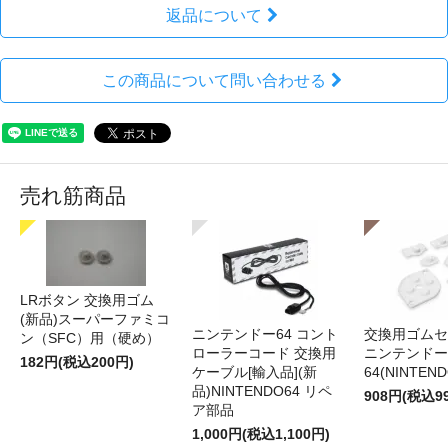
返品について
この商品について問い合わせる
売れ筋商品
LRボタン 交換用ゴム
(新品)スーパーファミコ
ニンテンドー64 コント
交換用ゴムセ
ン（SFC）用（硬め）
ローラーコード 交換用
ニンテンドー
182円(税込200円)
ケーブル[輸入品](新
64(NINTEN
品)NINTENDO64 リペ
908円(税込9
ア部品
1,000円(税込1,100円)