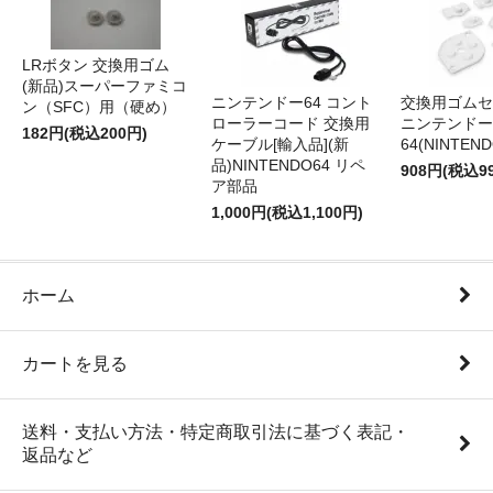
LRボタン 交換用ゴム
(新品)スーパーファミコ
ニンテンドー64 コント
交換用ゴムセ
ン（SFC）用（硬め）
ローラーコード 交換用
ニンテンドー
182円(税込200円)
ケーブル[輸入品](新
64(NINTEN
品)NINTENDO64 リペ
908円(税込9
ア部品
1,000円(税込1,100円)
ホーム
カートを見る
送料・支払い方法・特定商取引法に基づく表記・
返品など