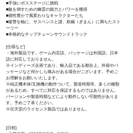
■手強いボスステージに挑戦
■敵を倒すための幽霊の能力とパワーを獲得
■個性豊かで風変わりなキャラクターたち
■復讐を軸に、サスペンスと謎、欺瞞（ぎまん）に満ちたスト
ーリー
■本格的なチップチューンサウンドトラック
[仕様など]
・海外製品です。ゲーム内言語、パッケージは外国語。日本
語に対応しておりません。
※インディーズ企画であり、輸入品である都合上、外箱やパ
ッケージなど何かしら痛みがある場合がございます。予めご
お理解をお願いいたします。
※純正機本体/互換機の動作ついて。製造時期等、多くの種類
があるため、すべてに対応を保証するものではありません。
バージョンや製造時期などにより動作しない可能性がありま
す。予めご了承ください。
※任天堂のライセンス製品ではありません。
[日程]