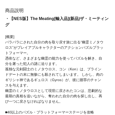
商品説明
・【NES版】The Meating[輸入品](新品)ザ・ミーティン
グ
[概要]
バラバラにされた自分の肉を取り戻す旅に出る“幽霊ミノタウ
ロス”がプレイアブルキャラクターのアクションパズルプラッ
トフォーマー。
憑依など、さまざまな幽霊の能力を使ってパズルを解き、自
分を屠った犯人の謎に迫ります。
孤独な元剣闘士のミノタウロス、コン（Kon）は、ブライン
ドデートの末に無惨にも殺されてしまいます。 しかし、肉の
ギリシャ神であるギュロス（Gyros）が、彼に贖罪のチャン
スを与えます。
幽霊のミノタウロスとして現世に戻されたコンは、悲劇的な
最期の真相を追いながら、奪われた自分の肉を探し出し、再
び一つに戻さなければなりません。
■40以上のパズル・プラットフォーマーステージを攻略