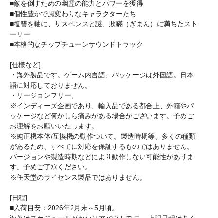
■敵を倒すための幽霊の能力とパワーを獲得
■個性豊かで風変わりなキャラクターたち
■復讐を軸に、サスペンスと謎、欺瞞（ぎまん）に満ちたスト
ーリー
■本格的なチップチューンサウンドトラック
[仕様など]
・海外製品です。ゲーム内言語、パッケージは外国語。日本
語に対応しておりません。
・リージョンフリー。
※インディーズ企画であり、輸入品である都合上、外箱やパ
ッケージなど何かしら痛みがある場合がございます。予めご
お理解をお願いいたします。
※純正機本体/互換機の動作ついて。製造時期等、多くの種類
があるため、すべてに対応を保証するものではありません。
バージョンや製造時期などにより動作しない可能性がありま
す。予めご了承ください。
※任天堂のライセンス製品ではありません。
[日程]
■入荷目安：2026年2月末～5月頃。