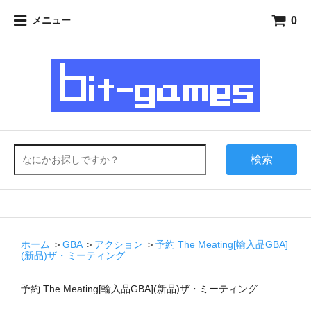
0
メニュー
検索
ホーム
＞
GBA
＞
アクション
＞
予約 The Meating[輸入品GBA]
(新品)ザ・ミーティング
予約 The Meating[輸入品GBA](新品)ザ・ミーティング