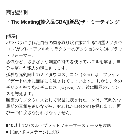
商品説明
・The Meating[輸入品GBA](新品)ザ・ミーティング
[概要]
バラバラにされた自分の肉を取り戻す旅に出る“幽霊ミノタウ
ロス”がプレイアブルキャラクターのアクションパズルプラッ
トフォーマー。
憑依など、さまざまな幽霊の能力を使ってパズルを解き、自
分を屠った犯人の謎に迫ります。
孤独な元剣闘士のミノタウロス、コン（Kon）は、ブライン
ドデートの末に無惨にも殺されてしまいます。 しかし、肉の
ギリシャ神であるギュロス（Gyros）が、彼に贖罪のチャン
スを与えます。
幽霊のミノタウロスとして現世に戻されたコンは、悲劇的な
最期の真相を追いながら、奪われた自分の肉を探し出し、再
び一つに戻さなければなりません。
■40以上のパズル・プラットフォーマーステージを攻略
■手強いボスステージに挑戦