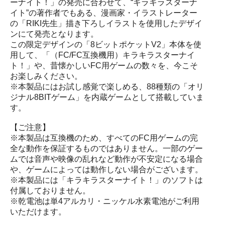
ーナイト！」の発売に合わせて、“キラキラスターナ
イト”の著作者でもある、漫画家・イラストレーター
の「RIKI先生」描き下ろしイラストを使用したデザイ
ンにて発売となります。
この限定デザインの「8ビットポケットV2」本体を使
用して、「（FC/FC互換機用）キラキラスターナイ
ト！」や、昔懐かしいFC用ゲームの数々を、今こそ
お楽しみください。
※本製品にはお試し感覚で楽しめる、88種類の「オリ
ジナル8BITゲーム」を内蔵ゲームとして搭載していま
す。
【ご注意】
※本製品は互換機のため、すべてのFC用ゲームの完
全な動作を保証するものではありません。一部のゲー
ムでは音声や映像の乱れなど動作が不安定になる場合
や、ゲームによっては動作しない場合がございます。
※本製品には「キラキラスターナイト！」のソフトは
付属しておりません。
※乾電池は単4アルカリ・ニッケル水素電池がご利用
いただけます。