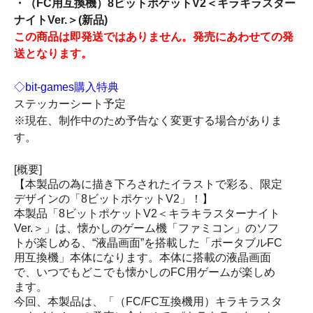
・（FC用互換機）8ビットポケットV2＜キラキラスター
ナイトVer.＞(新品)
この商品は即発送ではありません。発売にあわせての発
送となります。
◇bit-games購入特典
ステッカーシート予定
※現在、制作中のため予告なく変更する場合がありま
す。
[概要]
【本製品の為に描き下ろされたイラストで彩る、限定
デザインの「8ビットポケットV2」！】
本製品「8ビットポケットV2＜キラキラスターナイト
Ver.＞」は、懐かしのゲーム機「ファミコン」のソフ
トが楽しめる、“液晶画面”を搭載した「ポータブルFC
用互換機」本体になります。本体に搭載の液晶画面
で、いつでもどこでも懐かしのFC用ゲームが楽しめ
ます。
今回、本製品は、「（FC/FC互換機用）キラキラスタ