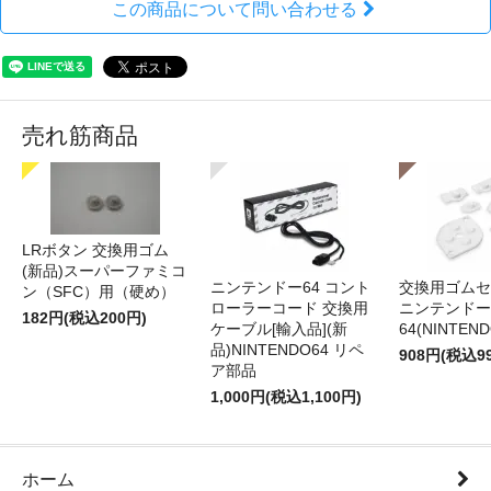
この商品について問い合わせる
売れ筋商品
LRボタン 交換用ゴム
(新品)スーパーファミコ
ニンテンドー64 コント
交換用ゴムセ
ン（SFC）用（硬め）
ローラーコード 交換用
ニンテンドー
182円(税込200円)
ケーブル[輸入品](新
64(NINTEN
品)NINTENDO64 リペ
908円(税込9
ア部品
1,000円(税込1,100円)
ホーム