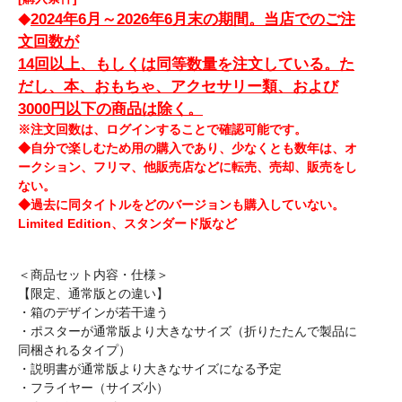
2024年6月～2026年6月末の期間。当店でのご注
◆
文回数が
14回以上、もしくは同等数量を注文している。た
だし、本、おもちゃ、アクセサリー類、および
3000円以下の商品は除く。
※注文回数は、ログインすることで確認可能です。
◆自分で楽しむため用の購入であり、少なくとも数年は、オ
ークション、フリマ、他販売店などに転売、売却、販売をし
ない。
◆過去に同タイトルをどのバージョンも購入していない。
Limited Edition、スタンダード版など
＜商品セット内容・仕様＞
【限定、通常版との違い】
・箱のデザインが若干違う
・ポスターが通常版より大きなサイズ（折りたたんで製品に
同梱されるタイプ）
・説明書が通常版より大きなサイズになる予定
・フライヤー（サイズ小）