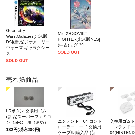
Geometry
Mig 29:SOVIET
Wars:Galaxies[北米版
FIGHTER[北米版NES]
DS](新品)ジオメトリー
(中古)ミグ 29
ウォーズ ギャラクシー
SOLD OUT
ズ
SOLD OUT
売れ筋商品
LRボタン 交換用ゴム
(新品)スーパーファミコ
ニンテンドー64 コント
交換用ゴムセ
ン（SFC）用（硬め）
ローラーコード 交換用
ニンテンドー
182円(税込200円)
ケーブル[輸入品](新
64(NINTEN