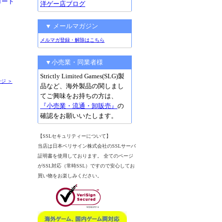
ロード
洋ゲー店ブログ
▼ メールマガジン
メルマガ登録・解除はこちら
▼小売業・同業者様
Strictly Limited Games(SLG)製
ジ ＞
品など、海外製品の関しまし
てご興味をお持ちの方は、
『小売業・流通・卸販売』
の
確認をお願いいたします。
【SSLセキュリティーについて】
当店は日本ベリサイン株式会社のSSLサーバ
証明書を使用しております。 全てのページ
がSSL対応（常時SSL）ですので安心してお
買い物をお楽しみください。