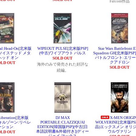
Falcom作品
etal:Head-On[北米版
WIPEOUT PULSE[北米版PSP]
Star Wars Battlefront:E
古)ツイステッド メタ
(中古)ワイプアウト パルス
Squadron GH[北米版PSP
ヘッド オン
バトルフロント:エリー
SOLD OUT
クアドロン
OLD OUT
海外のみで発売された好評な
SOLD OUT
続編。
:Liberation[北米版
DJ MAX
X-MEN ORIGI
古)キルゾーン:リベレ
PORTABLE:CLAZZIQUAI
WOLVERINE[北米版PS
ーション
EDITION[韓国版PSP](中古[日
品)エックスメン オリ
本語説明書&外箱付き])ディー
ウルヴァリン
OLD OUT
ジェイ マックス