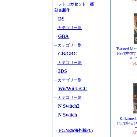
・
レトロカセット・復
刻＆新作
DS
・
─
カテゴリー別
GBA
・
─
カテゴリー別
Twisted M
GB/GBC
PSP](中
・
ル:
─
カテゴリー別
S
3DS
・
─
カテゴリー別
Wii/Wii U/GC
・
─
カテゴリー別
N Switch2
・
N Switch
・
Killzone
PSP](中
・
FC/NES(海外版FC)
S