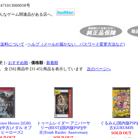
1013000058号
んなゲーム関連品がある店へ。
・送料について
-
ヘルプ（メールが届かない、パスワード変更方法など)
 ] -
おすすめ順
-
価格順
-
新着順
へ
全 [56] 商品中 [31-45] 商品を表示しています
次のページへ
onor Heroes 2(GH)
トゥームレイダー:アニバーサ
ぐるみん[国内版PSP]
](中古)メダル オブ
リー(BEST)[国内版PSP](中
古)GURUMIN
 ヒーローズ2
古)Tomb Raider: Anniversary
SOLD OUT
OLD OUT
SOLD OUT