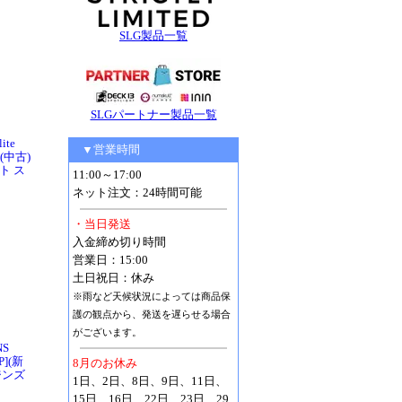
SLG製品一覧
SLGパートナー製品一覧
lite
▼営業時間
](中古)
ト ス
11:00～17:00
ネット注文：24時間可能
・当日発送
入金締め切り時間
営業日：15:00
土日祝日：休み
※雨など天候状況によっては商品保
護の観点から、発送を遅らせる場合
がございます。
NS
P](新
8月のお休み
ジンズ
1日、2日、8日、9日、11日、
15日、16日、22日、23日、29