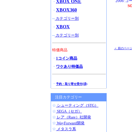
2006:コ
XBOX ONE
・
S
XBOX360
・
─
カテゴリー別
XBOX
・
─
カテゴリー別
＜ 前のペー
特価商品
・
1コイン商品
・
ワケあり特価品
・
予約・取り寄せ受付(済)
注目カテゴリー
☆
シューティング（STG）
☆
SEGA（セガ）
☆
レア（Rare）社開発
☆
WayForward開発
☆
メタスラ系