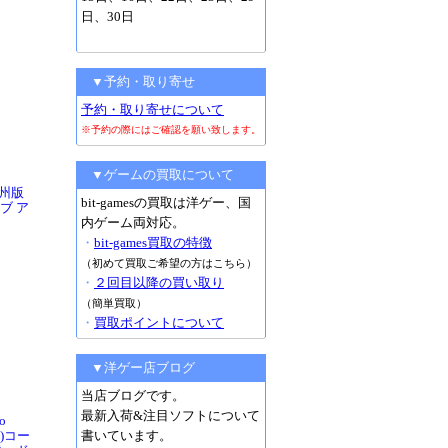
日、30日
▼予約・取り寄せ
予約・取り寄せについて
※予約の際にはご確認を願い致します。
▼ゲームの買取について
[欧州版
bit-gamesの買取は洋ゲー、国
ブ ア
内ゲーム両対応。
・
bit-games買取の特徴
（初めて買取ご希望の方はこちら）
・
２回目以降の買い取り
（簡単買取）
・
買取ポイントについて
▼洋ゲー店ブログ
当店ブログです。
最新入荷&注目ソフトについて
o
品)コー
書いています。