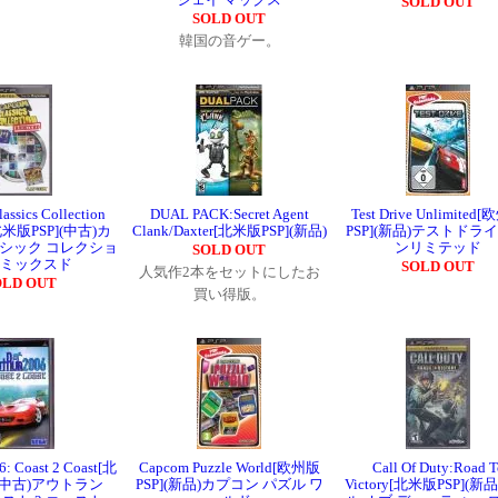
SOLD OUT
SOLD OUT
韓国の音ゲー。
assics Collection
DUAL PACK:Secret Agent
Test Drive Unlimited
[北米版PSP](中古)カ
Clank/Daxter[北米版PSP](新品)
PSP](新品)テストドライ
ラシック コレクショ
ンリミテッド
SOLD OUT
リミックスド
SOLD OUT
人気作2本をセットにしたお
OLD OUT
買い得版。
: Coast 2 Coast[北
Capcom Puzzle World[欧州版
Call Of Duty:Road T
](中古)アウトラン
PSP](新品)カプコン パズル ワ
Victory[北米版PSP](新