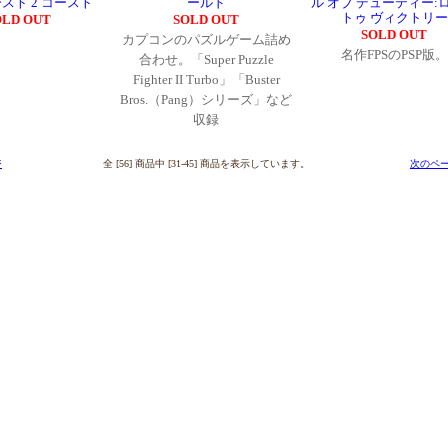
ースト 2 コースト
ールド
ル オブ デューティー:
トゥ ヴィクトリー
OLD OUT
SOLD OUT
SOLD OUT
カプコンのパズルゲーム詰め
名作FPSのPSP版。
合わせ。「Super Puzzle
Fighter II Turbo」「Buster
Bros.（Pang）シリーズ」など
収録
ジ
全 [56] 商品中 [31-45] 商品を表示しています。
次のペー