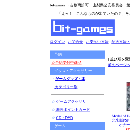
bit-games ・古物商許可 山梨県公安委員会 第47
「えっ！ こんなものが出ていたの？」そ
ログイン
-
お問合せ
-
お支払い方法
-
配送方法
予約
[ 並び順を変更
☆予約受付中商品
前のページ
グッズ・アクセサリー
・
ゲームグッズ・本
─
カテゴリー別
☆
ゲームアクセサリ
☆
海外ポイントカード
Medal of H
☆
CD・DVD
[北米版PSP
オナー
ゲーム
S