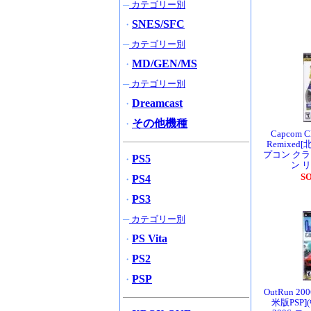
─
カテゴリー別
SNES/SFC
・
─
カテゴリー別
MD/GEN/MS
・
─
カテゴリー別
Dreamcast
・
その他機種
・
Capcom Cl
Remixed
プコン ク
PS5
・
ン 
S
PS4
・
PS3
・
─
カテゴリー別
PS Vita
・
PS2
・
PSP
・
OutRun 2006
米版PSP