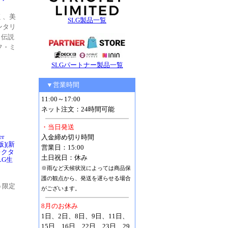
く、美
SLG製品一覧
ンタリ
。伝説
フ・ミ
SLGパートナー製品一覧
▼営業時間
11:00～17:00
ネット注文：24時間可能
・当日発送
er
入金締め切り時間
入版](新
営業日：15:00
レクタ
土日祝日：休み
LG生
※雨など天候状況によっては商品保
護の観点から、発送を遅らせる場合
う限定
がございます。
8月のお休み
1日、2日、8日、9日、11日、
15日、16日、22日、23日、29