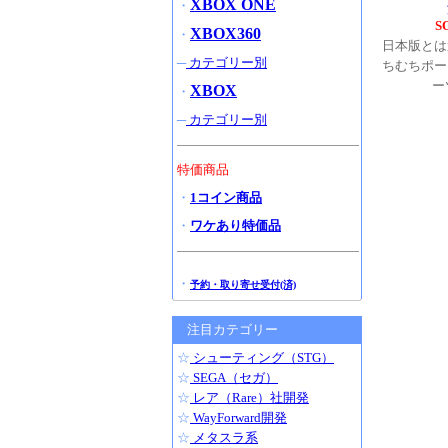
XBOX ONE
・
S
XBOX360
・
日本版とは
─
カテゴリー別
ちむちポー
ー
XBOX
・
─
カテゴリー別
特価商品
・
1コイン商品
・
ワケあり特価品
・
予約・取り寄せ受付(済)
注目カテゴリー
☆
シューティング（STG）
☆
SEGA（セガ）
☆
レア（Rare）社開発
☆
WayForward開発
☆
メタスラ系