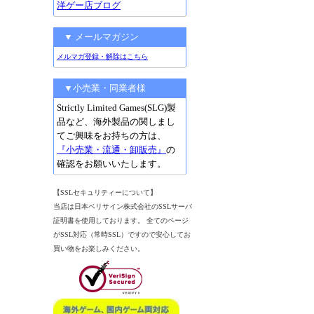
洋ゲー店ブログ
▼ メールマガジン
メルマガ登録・解除はこちら
▼小売業・同業者様
Strictly Limited Games(SLG)製
品など、海外製品の関しまし
てご興味をお持ちの方は、
『小売業・流通・卸販売』
の
確認をお願いいたします。
【SSLセキュリティーについて】
当店は日本ベリサイン株式会社のSSLサーバ
証明書を使用しております。 全てのページ
がSSL対応（常時SSL）ですので安心してお
買い物をお楽しみください。