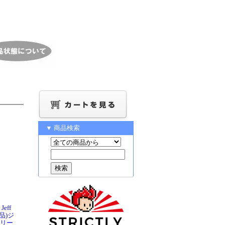
▼ 商品検索
Jeff
新品)ジ
ーリー