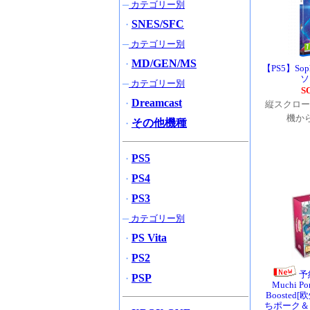
─
カテゴリー別
SNES/SFC
・
─
カテゴリー別
MD/GEN/MS
・
【PS5】Sop
ソ
─
カテゴリー別
S
Dreamcast
・
縦スクロー
機か
その他機種
・
PS5
・
PS4
・
PS3
・
─
カテゴリー別
PS Vita
・
PS2
・
予
PSP
・
Muchi Por
Boosted
ちポーク＆