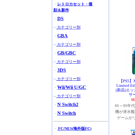
・
レトロカセット・復
刻＆新作
DS
・
─
カテゴリー別
GBA
・
─
カテゴリー別
GB/GBC
・
─
カテゴリー別
3DS
・
─
カテゴリー別
【PS5】X-
Limited 
Wii/Wii U/GC
・
(新品)エ
サ
─
カテゴリー別
S
N Switch2
・
80～90
機が潜水艦
N Switch
・
ゲームが
・
FC/NES(海外版FC)