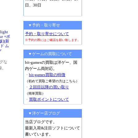
日、30日
▼予約・取り寄せ
ight
予約・取り寄せについて
oke +ボ
※予約の際にはご確認を願い致します。
](新
ド ム
ケ
▼ゲームの買取について
グな
bit-gamesの買取は洋ゲー、国
録。
内ゲーム両対応。
・
bit-games買取の特徴
（初めて買取ご希望の方はこちら）
・
２回目以降の買い取り
（簡単買取）
・
買取ポイントについて
▼洋ゲー店ブログ
当店ブログです。
最新入荷&注目ソフトについて
書いています。