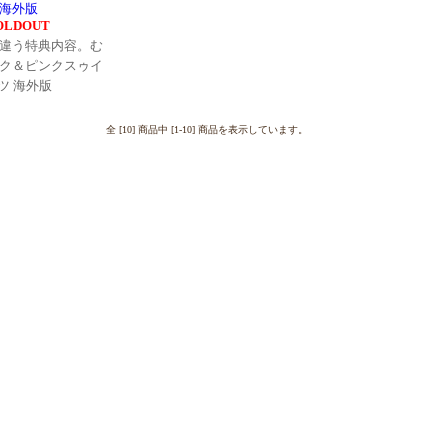
海外版
OLDOUT
違う特典内容。む
ク＆ピンクスゥイ
ツ 海外版
全 [10] 商品中 [1-10] 商品を表示しています。