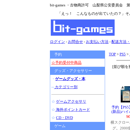
bit-games ・古物商許可 山梨県公安委員会 第47
「えっ！ こんなものが出ていたの？」そ
ログイン
-
お問合せ
-
お支払い方法
-
配送方法
TOP
>
PS5
>
予約
☆予約受付中商品
[並び順を
グッズ・アクセサリー
・
ゲームグッズ・本
─
カテゴリー別
☆
ゲームアクセサリ
予約【PS5】
☆
海外ポイントカード
(新品)ハイ
S
☆
CD・DVD
横スクロー
ゲーム
グ。200