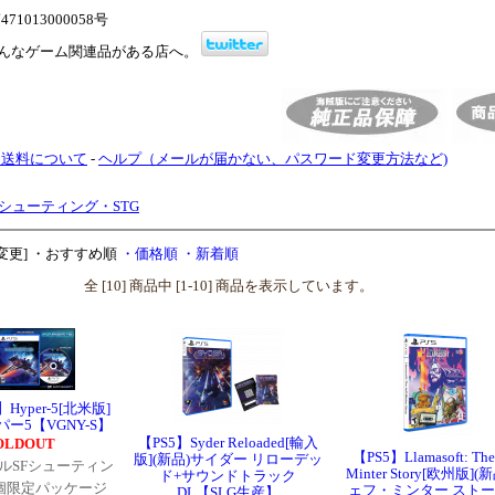
1013000058号
んなゲーム関連品がある店へ。
・送料について
-
ヘルプ（メールが届かない、パスワード変更方法など)
シューティング・STG
変更]
・おすすめ順
・価格順
・新着順
全 [10] 商品中 [1-10] 商品を表示しています。
Hyper-5[北米版]
パー5【VGNY-S】
【PS5】Syder Reloaded[輸入
OLDOUT
【PS5】Llamasoft: The 
版](新品)サイダー リローデッ
ルSFシューティン
Minter Story[欧州版](
ド+サウンドトラック
0個限定パッケージ
ェフ・ミンター スト
DL【SLG生産】