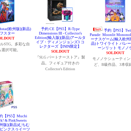
hstar[欧州版](新品)
予約 CE【PS5】R-Type
予約【PS5】Twil
フスター
Dimensions III - Collector's
Parade: Moonlit Monon
Edition[輸入版](新品)アールタ
OLDOUT
ーナスゲーム[輸入欧州版
イプ・ディメンジョンズ3 コ
品)トワイライト パレー
ルSTG。多彩な自
レクターズ【ININ限定】
ーンリット モノノ
ら選択可能。
SOLDOUT
SOLDOUT
『SLG パートナーストア』製
モノノケシューティン
品。フィギュア付きの
ど、B級作品、3本収
Collector's Edition
約【PS5】Muchi
k! & PinkSweets
[欧州版](新品)むちむ
ピンクスゥイーツ