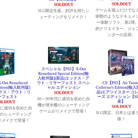
SOLDOUT
SOLDOUT
ゲームを遊ぶだけでな
SLG限定生産。好評を得たシ
術館のようなドキュメ
ューティングをリメイク！
ー体験ソフト、第2弾
的クリエイター、ジェ
ンターの足跡。
スペシャル【PS5】X-Out
Resurfaced Special Edition[輸
入欧州版](新品)エックス・ア
Out Resurfaced
ウト：リサーフェスト スペシ
CE【PS5】Air Twist
Edition[輸入欧州版]
ャル エディション
Collector's Edition[輸
ックス・アウト：リ
品)エアツイスター コ
SOLDOUT
ーフェスト
ーズ エディション【S
80～90年代に成功を収めた自
産】
OLDOUT
機が潜水艦のシューティング
SOLDOUT
年代に成功を収めた自
ゲームがリメイクで登場！
SLG限定。日本とは違
のシューティング
版！
リメイクで登場！