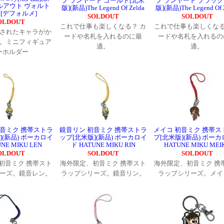
プ ランヤード ゴールド[北米
プ ランヤード ブラック
ルアウト ヴォルト
版](新品)The Legend Of Zelda
版](新品)The Legend Of 
[デフォルメ]
SOLDOUT
SOLDOUT
OLDOUT
これで仕事も楽しくなる？ カ
これで仕事も楽しくなる
されたキャラがか
ードや名札を入れるのに最
ードや名札を入れるの
。ミニフィギュア
適。
適。
ーホルダー
初音ミク 携帯ストラ
鏡音リン 初音ミク 携帯ストラ
メイコ 初音ミク 携帯ス
](新品) ボーカロイ
ップ[北米版](新品) ボーカロイ
プ[北米版](新品) ボー
NE MIKU LEN
ド HATUNE MIKU RIN
HATUNE MIKU MEI
OLDOUT
SOLDOUT
SOLDOUT
初音ミク 携帯スト
海外限定、初音ミク 携帯スト
海外限定、初音ミク 携
ーズ。鏡音レン。
ラップシリーズ。鏡音リン。
ラップシリーズ。メイ