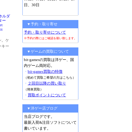
日、30日
ホルダ
ター
▼予約・取り寄せ
et
it
予約・取り寄せについて
※予約の際にはご確認を願い致します。
ン。ケ
ーキー
▼ゲームの買取について
bit-gamesの買取は洋ゲー、国
内ゲーム両対応。
・
bit-games買取の特徴
（初めて買取ご希望の方はこちら）
・
２回目以降の買い取り
（簡単買取）
・
買取ポイントについて
▼洋ゲー店ブログ
当店ブログです。
最新入荷&注目ソフトについて
書いています。