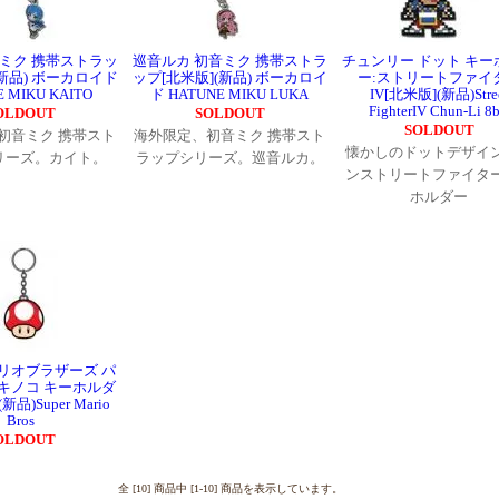
音ミク 携帯ストラッ
巡音ルカ 初音ミク 携帯ストラ
チュンリー ドット キー
(新品) ボーカロイド
ップ[北米版](新品) ボーカロイ
ー:ストリートファイ
 MIKU KAITO
ド HATUNE MIKU LUKA
IV[北米版](新品)Stre
FighterIV Chun-Li 8b
OLDOUT
SOLDOUT
SOLDOUT
初音ミク 携帯スト
海外限定、初音ミク 携帯スト
懐かしのドットデザイ
リーズ。カイト。
ラップシリーズ。巡音ルカ。
ンストリートファイタ
ホルダー
リオブラザーズ パ
キノコ キーホルダ
品)Super Mario
Bros
OLDOUT
全 [10] 商品中 [1-10] 商品を表示しています。