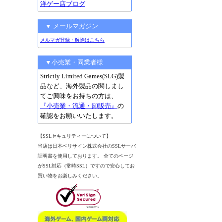
洋ゲー店ブログ
▼ メールマガジン
メルマガ登録・解除はこちら
▼小売業・同業者様
Strictly Limited Games(SLG)製
品など、海外製品の関しまし
てご興味をお持ちの方は、
『小売業・流通・卸販売』
の
確認をお願いいたします。
【SSLセキュリティーについて】
当店は日本ベリサイン株式会社のSSLサーバ
証明書を使用しております。 全てのページ
がSSL対応（常時SSL）ですので安心してお
買い物をお楽しみください。