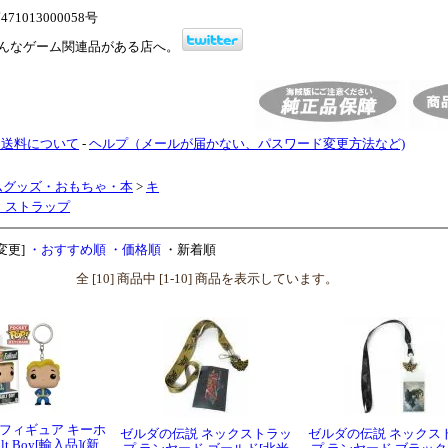
1013000058号
んなゲーム関連品がある店へ。
・送料について
-
ヘルプ（メールが届かない、パスワード変更方法など)
ムグッズ・おもちゃ・本
>
キ
・ストラップ
変更]
・おすすめ順
・価格順
・新着順
全 [10] 商品中 [1-10] 商品を表示しています。
 ミニフィギュア キーホ
ゼルダの伝説 ネックストラッ
ゼルダの伝説 ネックス
lt Boy[輸入品](新