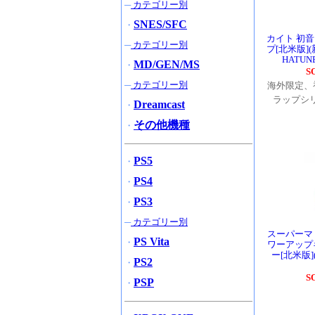
─
カテゴリー別
SNES/SFC
・
カイト 初
─
カテゴリー別
プ[北米版]
HATUNE
MD/GEN/MS
・
S
─
カテゴリー別
海外限定、
ラップシ
Dreamcast
・
その他機種
・
PS5
・
PS4
・
PS3
・
─
カテゴリー別
スーパーマ
PS Vita
・
ワーアップ
ー[北米版](新
PS2
・
S
PSP
・