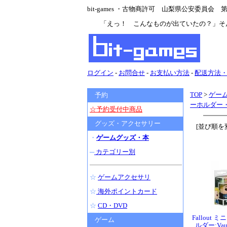
bit-games ・古物商許可 山梨県公安委員会 第47
「えっ！ こんなものが出ていたの？」そ
ログイン
-
お問合せ
-
お支払い方法
-
配送方法
TOP
>
ゲー
予約
ーホルダー
☆予約受付中商品
グッズ・アクセサリー
[並び順を
・
ゲームグッズ・本
─
カテゴリー別
☆
ゲームアクセサリ
☆
海外ポイントカード
☆
CD・DVD
Fallout
ゲーム
ルダー:Vau