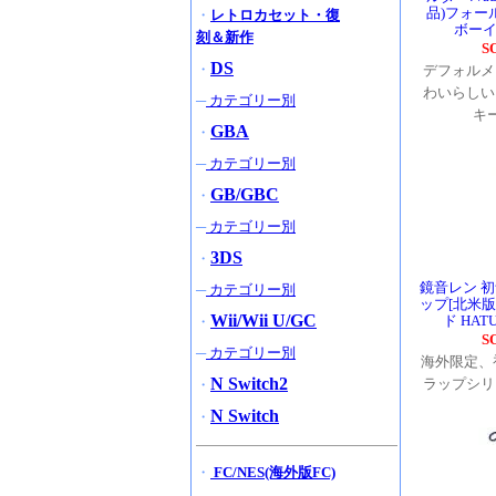
品)フォー
・
レトロカセット・復
ボーイ
刻＆新作
S
DS
・
デフォルメ
わいらしい
─
カテゴリー別
キ
GBA
・
─
カテゴリー別
GB/GBC
・
─
カテゴリー別
3DS
・
鏡音レン 
─
カテゴリー別
ップ[北米版
Wii/Wii U/GC
ド HATU
・
S
─
カテゴリー別
海外限定、
N Switch2
ラップシリ
・
N Switch
・
・
FC/NES(海外版FC)