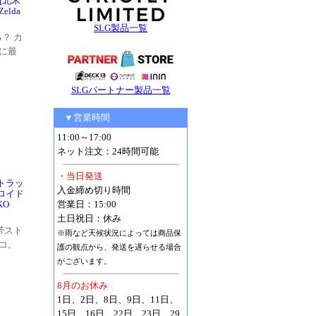
[北米
Zelda
SLG製品一覧
？ カ
に最
SLGパートナー製品一覧
▼営業時間
11:00～17:00
ネット注文：24時間可能
・当日発送
トラッ
入金締め切り時間
カロイド
KO
営業日：15:00
土日祝日：休み
帯スト
※雨など天候状況によっては商品保
コ。
護の観点から、発送を遅らせる場合
がございます。
8月のお休み
1日、2日、8日、9日、11日、
15日、16日、22日、23日、29