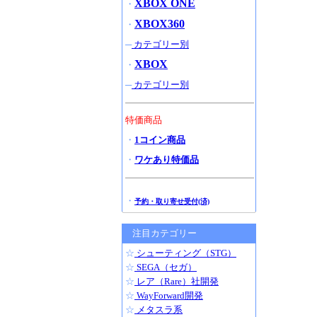
XBOX ONE
・
XBOX360
・
─
カテゴリー別
XBOX
・
─
カテゴリー別
特価商品
・
1コイン商品
・
ワケあり特価品
・
予約・取り寄せ受付(済)
注目カテゴリー
☆
シューティング（STG）
☆
SEGA（セガ）
☆
レア（Rare）社開発
☆
WayForward開発
☆
メタスラ系