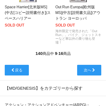
Space Harrier[北米版MS]
Out Run Europa[欧州版
(中古[コピー説明書付き])ス
MS](中古[説明書欠品])アウ
ペースハリアー
トラン ヨーロッパ
SOLD OUT
SOLD OUT
海外限定で発売された「Out
Run」。バイク、ジェットスキ
ーなど車以外の乗り物も登
場！
140
9
16
商品中
-
商品
戻る
次へ
【MD/GENESIS】をカテゴリーから探す
アクション・アクションアドベンチャー(ARPG)・