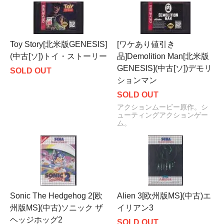
Toy Story[北米版GENESIS]
[ワケあり値引き
(中古[ソ])トイ・ストーリー
品]Demolition Man[北米版
GENESIS](中古[ソ])デモリ
SOLD OUT
ションマン
SOLD OUT
アクションムービー原作。シ
ューティングアクションゲー
ム。
Sonic The Hedgehog 2[欧
Alien 3[欧州版MS](中古)エ
州版MS](中古)ソニック ザ
イリアン3
ヘッジホッグ2
SOLD OUT