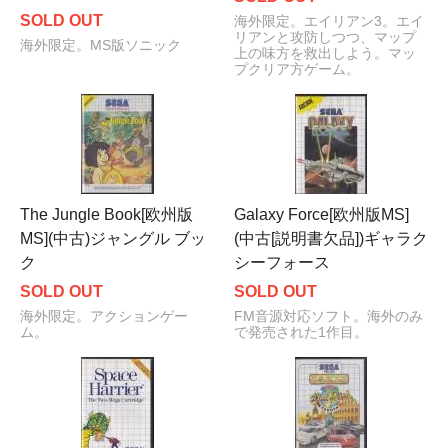
SOLD OUT
海外限定。エイリアン3。エイ
リアンと攻防しつつ、マップ
海外限定。MS版ソニック
上の味方を救出しよう。マッ
プクリア方ゲーム。
The Jungle Book[欧州版
Galaxy Force[欧州版MS]
MS](中古)ジャングル ブッ
(中古[説明書欠品])ギャラク
ク
シーフォース
SOLD OUT
SOLD OUT
海外限定。アクションゲー
FM音源対応ソフト。海外のみ
ム。
で発売された1作目。